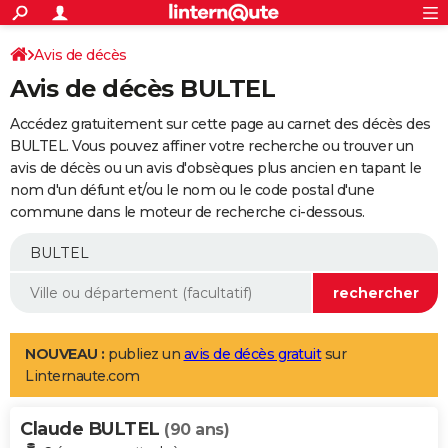
ACTUALITÉS
Connexion
S'inscrire
Avis de décès
Rechercher
Société
Education
Villes
Politique
Faits Divers
Monde
+
SPORT
Avis de décès BULTEL
Football
Cyclisme
Forum
Coupe du monde 2026
Tennis
Rugby
CULTURE
Accédez gratuitement sur cette page au carnet des décès des
TNT
Cinéma
Musique
Programme TV
Streaming
Sorties cinéma
+
BULTEL. Vous pouvez affiner votre recherche ou trouver un
FINANCE
avis de décès ou un avis d'obsèques plus ancien en tapant le
Impôts
Immobilier
Banque
Crédit
Retraite
Epargne
Risques naturels par ville
Assurance
AUTO
nom d'un défunt et/ou le nom ou le code postal d'une
commune dans le moteur de recherche ci-dessous.
Réserver un essai
Berlines
Forum auto
Essais
Citadines
SUV
+
HIGH-TECH
Meilleur smartphone
Ordinateurs
Guide high-tech
Mobiles
Internet
Jeux vidéo
+
BRICOLAGE
Aménagement intérieur
Cuisine
Jardinage
+
Forum
Extérieur
Salle de bains
Rangement
WEEK-END
Escapades
Expositions
Week-end nature
Guides de France
Patrimoine
Musées
+
LIFESTYLE
NOUVEAU :
publiez un
avis de décès gratuit
sur
Linternaute.com
Bien-être
Mode
+
Art de vivre
Loisirs
Modes de vie
SANTE
Claude BULTEL
Guide de la santé
Médicaments
+
Alimentation
Maladies
Sommeil
(90 ans)
VOYAGE