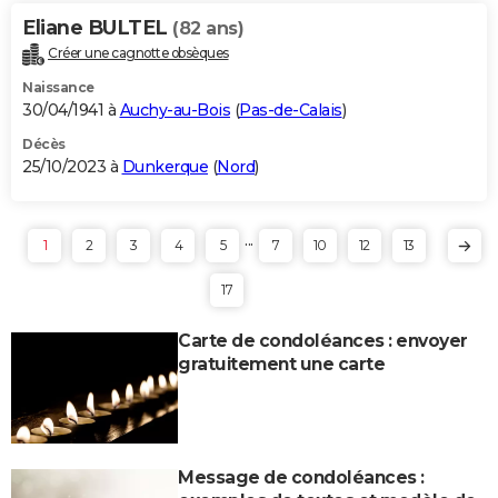
Eliane BULTEL
(82 ans)
Créer une cagnotte obsèques
Naissance
30/04/1941 à
Auchy-au-Bois
(
Pas-de-Calais
)
Décès
25/10/2023 à
Dunkerque
(
Nord
)
...
1
2
3
4
5
7
10
12
13
17
Carte de condoléances : envoyer
gratuitement une carte
Message de condoléances :