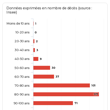
Données exprimées en nombre de décès (source :
Insee)
Moins de 10 ans
1
10-20 ans
0
20-30 ans
2
30-40 ans
3
40-50 ans
9
50-60 ans
30
60-70 ans
37
70-80 ans
101
80-90 ans
117
90-100 ans
71