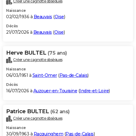
Créer une cagnotte obsèques
City break
Voyage de noces
Climat
Destinations
Voyage nature
Forum
+
PHOTO
Naissance
02/02/1936 à
Beauvais
(
Oise
)
GUIDES D'ACHAT
Décès
21/07/2026 à
Beauvais
(
Oise
)
BONS PLANS
CARTE DE VOEUX
Herve BULTEL
(75 ans)
Carte Bonne année
Carte Pâques
Carte de Noël
Carte Saint-Valentin
Carte d'anniversaire
DICTIONNAIRE
Créer une cagnotte obsèques
Biographies
Expressions
Dictionnaire
Citations
Proverbes
PROGRAMME TV
Naissance
06/03/1951 à
Saint-Omer
(
Pas-de-Calais
)
COPAINS D'AVANT
Décès
16/07/2026 à
Auzouer-en-Touraine
(
Indre-et-Loire
)
Se connecter
Collèges
Universités
Service militaire
S'inscrire
Lycées
Primaires
Entreprises
Avis de recherche
AVIS DE DÉCÈS
FORUM
Patrice BULTEL
(62 ans)
Lifestyle
Sport
Television
Cinema
Bricolage
Culture
Auto
Voyage
Créer une cagnotte obsèques
Naissance
30/09/1963 à
Racquinghem
(
Pas-de-Calais
)