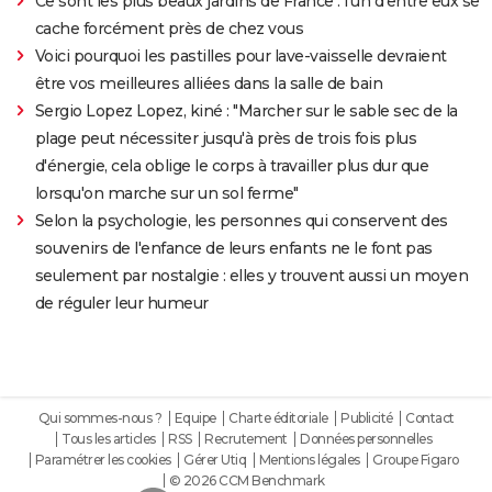
Ce sont les plus beaux jardins de France : l'un d'entre eux se
cache forcément près de chez vous
Voici pourquoi les pastilles pour lave-vaisselle devraient
être vos meilleures alliées dans la salle de bain
Sergio Lopez Lopez, kiné : "Marcher sur le sable sec de la
plage peut nécessiter jusqu'à près de trois fois plus
d'énergie, cela oblige le corps à travailler plus dur que
lorsqu'on marche sur un sol ferme"
Selon la psychologie, les personnes qui conservent des
souvenirs de l'enfance de leurs enfants ne le font pas
seulement par nostalgie : elles y trouvent aussi un moyen
de réguler leur humeur
Qui sommes-nous ?
Equipe
Charte éditoriale
Publicité
Contact
Tous les articles
RSS
Recrutement
Données personnelles
Paramétrer les cookies
Gérer Utiq
Mentions légales
Groupe Figaro
© 2026 CCM Benchmark