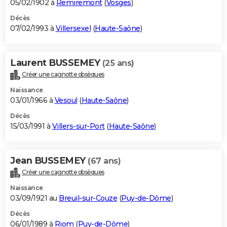
05/02/1902 à
Remiremont
(
Vosges
)
Décès
07/02/1993 à
Villersexel
(
Haute-Saône
)
Laurent BUSSEMEY
(25 ans)
Créer une cagnotte obsèques
Naissance
03/01/1966 à
Vesoul
(
Haute-Saône
)
Décès
15/03/1991 à
Villers-sur-Port
(
Haute-Saône
)
Jean BUSSEMEY
(67 ans)
Créer une cagnotte obsèques
Naissance
03/09/1921 au
Breuil-sur-Couze
(
Puy-de-Dôme
)
Décès
06/01/1989 à
Riom
(
Puy-de-Dôme
)