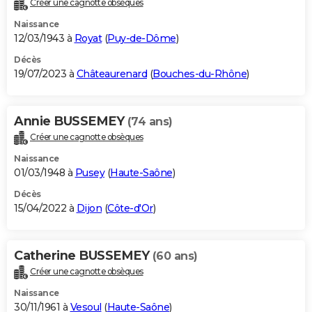
Créer une cagnotte obsèques
City break
Voyage de noces
Climat
Destinations
Voyage nature
Forum
+
PHOTO
Naissance
12/03/1943 à
Royat
(
Puy-de-Dôme
)
GUIDES D'ACHAT
Décès
19/07/2023 à
Châteaurenard
(
Bouches-du-Rhône
)
BONS PLANS
CARTE DE VOEUX
Annie BUSSEMEY
(74 ans)
Carte Bonne année
Carte Pâques
Carte de Noël
Carte Saint-Valentin
Carte d'anniversaire
DICTIONNAIRE
Créer une cagnotte obsèques
Biographies
Expressions
Dictionnaire
Citations
Proverbes
PROGRAMME TV
Naissance
01/03/1948 à
Pusey
(
Haute-Saône
)
COPAINS D'AVANT
Décès
15/04/2022 à
Dijon
(
Côte-d'Or
)
Se connecter
Collèges
Universités
Service militaire
S'inscrire
Lycées
Primaires
Entreprises
Avis de recherche
AVIS DE DÉCÈS
FORUM
Catherine BUSSEMEY
(60 ans)
Lifestyle
Sport
Television
Cinema
Bricolage
Culture
Auto
Voyage
Créer une cagnotte obsèques
Naissance
30/11/1961 à
Vesoul
(
Haute-Saône
)