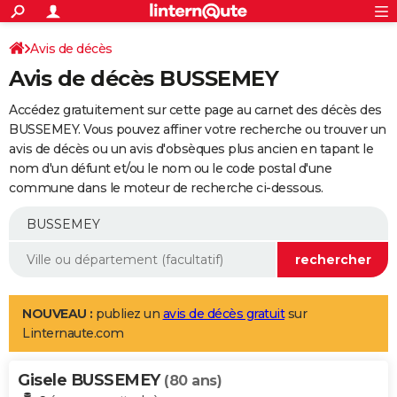
ACTUALITÉS
Connexion
S'inscrire
Avis de décès
Rechercher
Société
Education
Villes
Politique
Faits Divers
Monde
+
SPORT
Avis de décès BUSSEMEY
Football
Cyclisme
Forum
Coupe du monde 2026
Tennis
Rugby
CULTURE
Accédez gratuitement sur cette page au carnet des décès des
TNT
Cinéma
Musique
Programme TV
Streaming
Sorties cinéma
+
BUSSEMEY. Vous pouvez affiner votre recherche ou trouver un
FINANCE
avis de décès ou un avis d'obsèques plus ancien en tapant le
Impôts
Immobilier
Banque
Crédit
Retraite
Epargne
Risques naturels par ville
Assurance
AUTO
nom d'un défunt et/ou le nom ou le code postal d'une
commune dans le moteur de recherche ci-dessous.
Réserver un essai
Berlines
Forum auto
Essais
Citadines
SUV
+
HIGH-TECH
Meilleur smartphone
Ordinateurs
Guide high-tech
Mobiles
Internet
Jeux vidéo
+
BRICOLAGE
Aménagement intérieur
Cuisine
Jardinage
+
Forum
Extérieur
Salle de bains
Rangement
WEEK-END
Escapades
Expositions
Week-end nature
Guides de France
Patrimoine
Musées
+
LIFESTYLE
NOUVEAU :
publiez un
avis de décès gratuit
sur
Linternaute.com
Bien-être
Mode
+
Art de vivre
Loisirs
Modes de vie
SANTE
Gisele BUSSEMEY
Guide de la santé
Médicaments
+
Alimentation
Maladies
Sommeil
(80 ans)
VOYAGE