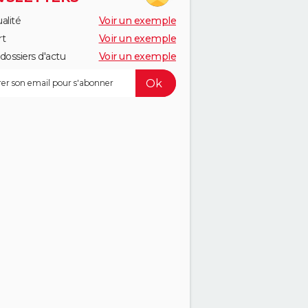
alité
Voir un exemple
rt
Voir un exemple
dossiers d'actu
Voir un exemple