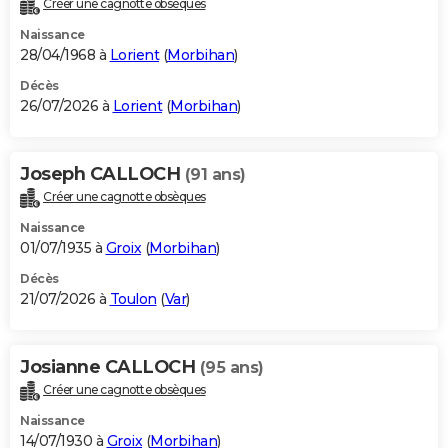
Créer une cagnotte obsèques
City break
Voyage de noces
Climat
Destinations
Voyage nature
Forum
+
PHOTO
Naissance
28/04/1968 à
Lorient
(
Morbihan
)
GUIDES D'ACHAT
Décès
26/07/2026 à
Lorient
(
Morbihan
)
BONS PLANS
CARTE DE VOEUX
Joseph CALLOCH
(91 ans)
Carte Bonne année
Carte Pâques
Carte de Noël
Carte Saint-Valentin
Carte d'anniversaire
DICTIONNAIRE
Créer une cagnotte obsèques
Biographies
Expressions
Dictionnaire
Citations
Proverbes
PROGRAMME TV
Naissance
01/07/1935 à
Groix
(
Morbihan
)
COPAINS D'AVANT
Décès
21/07/2026 à
Toulon
(
Var
)
Se connecter
Collèges
Universités
Service militaire
S'inscrire
Lycées
Primaires
Entreprises
Avis de recherche
AVIS DE DÉCÈS
FORUM
Josianne CALLOCH
(95 ans)
Lifestyle
Sport
Television
Cinema
Bricolage
Culture
Auto
Voyage
Créer une cagnotte obsèques
Naissance
14/07/1930 à
Groix
(
Morbihan
)