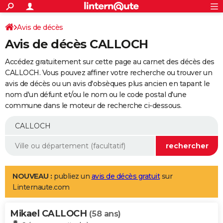
ACTUALITÉS
Connexion
S'inscrire
Avis de décès
Rechercher
Société
Education
Villes
Politique
Faits Divers
Monde
+
SPORT
Avis de décès CALLOCH
Football
Cyclisme
Forum
Coupe du monde 2026
Tennis
Rugby
CULTURE
Accédez gratuitement sur cette page au carnet des décès des
TNT
Cinéma
Musique
Programme TV
Streaming
Sorties cinéma
+
CALLOCH. Vous pouvez affiner votre recherche ou trouver un
FINANCE
avis de décès ou un avis d'obsèques plus ancien en tapant le
Impôts
Immobilier
Banque
Crédit
Retraite
Epargne
Risques naturels par ville
Assurance
AUTO
nom d'un défunt et/ou le nom ou le code postal d'une
commune dans le moteur de recherche ci-dessous.
Réserver un essai
Berlines
Forum auto
Essais
Citadines
SUV
+
HIGH-TECH
Meilleur smartphone
Ordinateurs
Guide high-tech
Mobiles
Internet
Jeux vidéo
+
BRICOLAGE
Aménagement intérieur
Cuisine
Jardinage
+
Forum
Extérieur
Salle de bains
Rangement
WEEK-END
Escapades
Expositions
Week-end nature
Guides de France
Patrimoine
Musées
+
LIFESTYLE
NOUVEAU :
publiez un
avis de décès gratuit
sur
Linternaute.com
Bien-être
Mode
+
Art de vivre
Loisirs
Modes de vie
SANTE
Mikael CALLOCH
Guide de la santé
Médicaments
+
Alimentation
Maladies
Sommeil
(58 ans)
VOYAGE