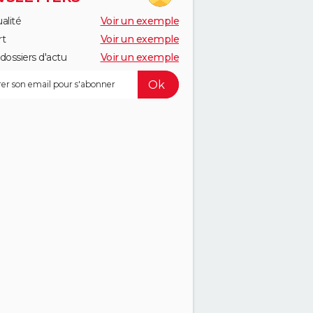
alité
Voir un exemple
rt
Voir un exemple
dossiers d'actu
Voir un exemple