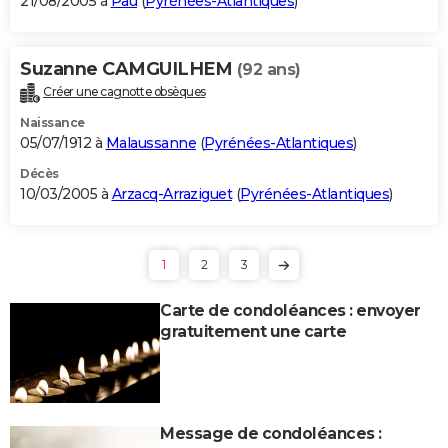
21/08/2005 à
Pau
(
Pyrénées-Atlantiques
)
Suzanne CAMGUILHEM
(92 ans)
Créer une cagnotte obsèques
Naissance
05/07/1912 à
Malaussanne
(
Pyrénées-Atlantiques
)
Décès
10/03/2005 à
Arzacq-Arraziguet
(
Pyrénées-Atlantiques
)
1
2
3
Carte de condoléances : envoyer
gratuitement une carte
Message de condoléances :