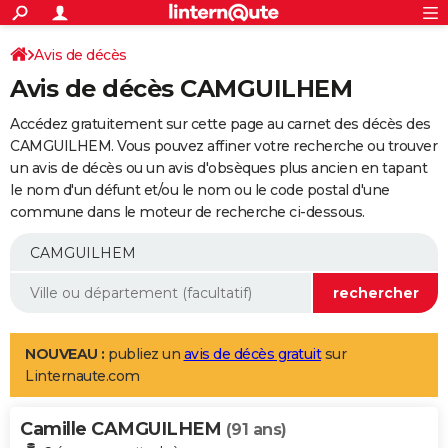
ACTUALITÉS
Connexion
S'inscrire
Avis de décès
Rechercher
Société
Education
Villes
Politique
Faits Divers
Monde
+
SPORT
Avis de décès CAMGUILHEM
Football
Cyclisme
Forum
Coupe du monde 2026
Tennis
Rugby
CULTURE
Accédez gratuitement sur cette page au carnet des décès des
TNT
Cinéma
Musique
Programme TV
Streaming
Sorties cinéma
+
CAMGUILHEM. Vous pouvez affiner votre recherche ou trouver
FINANCE
un avis de décès ou un avis d'obsèques plus ancien en tapant
Impôts
Immobilier
Banque
Crédit
Retraite
Epargne
Risques naturels par ville
Assurance
AUTO
le nom d'un défunt et/ou le nom ou le code postal d'une
commune dans le moteur de recherche ci-dessous.
Réserver un essai
Berlines
Forum auto
Essais
Citadines
SUV
+
HIGH-TECH
Meilleur smartphone
Ordinateurs
Guide high-tech
Mobiles
Internet
Jeux vidéo
+
BRICOLAGE
Aménagement intérieur
Cuisine
Jardinage
+
Forum
Extérieur
Salle de bains
Rangement
WEEK-END
Escapades
Expositions
Week-end nature
Guides de France
Patrimoine
Musées
+
LIFESTYLE
NOUVEAU :
publiez un
avis de décès gratuit
sur
Linternaute.com
Bien-être
Mode
+
Art de vivre
Loisirs
Modes de vie
SANTE
Camille CAMGUILHEM
Guide de la santé
Médicaments
+
Alimentation
Maladies
Sommeil
(91 ans)
VOYAGE