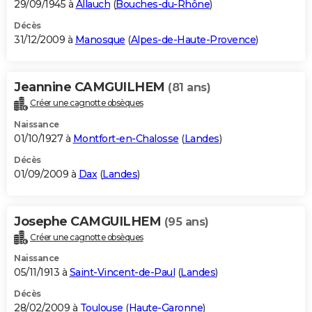
29/09/1945 à
Allauch
(
Bouches-du-Rhône
)
Décès
31/12/2009 à
Manosque
(
Alpes-de-Haute-Provence
)
Jeannine CAMGUILHEM
(81 ans)
Créer une cagnotte obsèques
Naissance
01/10/1927 à
Montfort-en-Chalosse
(
Landes
)
Décès
01/09/2009 à
Dax
(
Landes
)
Josephe CAMGUILHEM
(95 ans)
Créer une cagnotte obsèques
Naissance
05/11/1913 à
Saint-Vincent-de-Paul
(
Landes
)
Décès
28/02/2009 à
Toulouse
(
Haute-Garonne
)