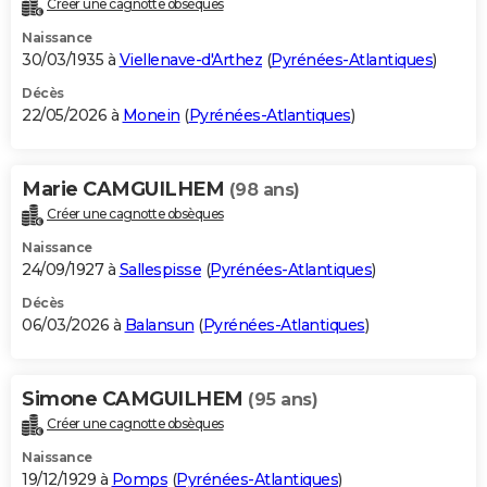
Créer une cagnotte obsèques
City break
Voyage de noces
Climat
Destinations
Voyage nature
Forum
+
PHOTO
Naissance
30/03/1935 à
Viellenave-d'Arthez
(
Pyrénées-Atlantiques
)
GUIDES D'ACHAT
Décès
22/05/2026 à
Monein
(
Pyrénées-Atlantiques
)
BONS PLANS
CARTE DE VOEUX
Marie CAMGUILHEM
(98 ans)
Carte Bonne année
Carte Pâques
Carte de Noël
Carte Saint-Valentin
Carte d'anniversaire
DICTIONNAIRE
Créer une cagnotte obsèques
Biographies
Expressions
Dictionnaire
Citations
Proverbes
PROGRAMME TV
Naissance
24/09/1927 à
Sallespisse
(
Pyrénées-Atlantiques
)
COPAINS D'AVANT
Décès
06/03/2026 à
Balansun
(
Pyrénées-Atlantiques
)
Se connecter
Collèges
Universités
Service militaire
S'inscrire
Lycées
Primaires
Entreprises
Avis de recherche
AVIS DE DÉCÈS
FORUM
Simone CAMGUILHEM
(95 ans)
Lifestyle
Sport
Television
Cinema
Bricolage
Culture
Auto
Voyage
Créer une cagnotte obsèques
Naissance
19/12/1929 à
Pomps
(
Pyrénées-Atlantiques
)