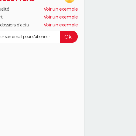
alité
Voir un exemple
rt
Voir un exemple
dossiers d'actu
Voir un exemple