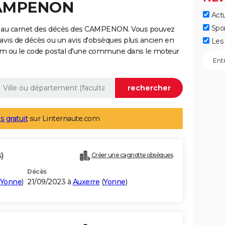
 CAMPENON
Actu
Spo
e au carnet des décès des CAMPENON. Vous pouvez
 avis de décès ou un avis d'obsèques plus ancien en
Les 
nom ou le code postal d'une commune dans le moteur
s gratuit
sur Linternaute.com
)
Créer une cagnotte obsèques
Décès
Yonne
)
21/09/2023 à
Auxerre
(
Yonne
)