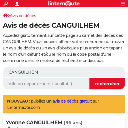
ACTUALITÉS
Connexion
S'inscrire
Avis de décès
Rechercher
Société
Education
Villes
Politique
Faits Divers
Monde
+
SPORT
Avis de décès CANGUILHEM
Football
Cyclisme
Forum
Coupe du monde 2026
Tennis
Rugby
CULTURE
Accédez gratuitement sur cette page au carnet des décès des
TNT
Cinéma
Musique
Programme TV
Streaming
Sorties cinéma
+
CANGUILHEM. Vous pouvez affiner votre recherche ou trouver
FINANCE
un avis de décès ou un avis d'obsèques plus ancien en tapant
Impôts
Immobilier
Banque
Crédit
Retraite
Epargne
Risques naturels par ville
Assurance
AUTO
le nom d'un défunt et/ou le nom ou le code postal d'une
commune dans le moteur de recherche ci-dessous.
Réserver un essai
Berlines
Forum auto
Essais
Citadines
SUV
+
HIGH-TECH
Meilleur smartphone
Ordinateurs
Guide high-tech
Mobiles
Internet
Jeux vidéo
+
BRICOLAGE
Aménagement intérieur
Cuisine
Jardinage
+
Forum
Extérieur
Salle de bains
Rangement
WEEK-END
Escapades
Expositions
Week-end nature
Guides de France
Patrimoine
Musées
+
LIFESTYLE
NOUVEAU :
publiez un
avis de décès gratuit
sur
Linternaute.com
Bien-être
Mode
+
Art de vivre
Loisirs
Modes de vie
SANTE
Yvonne CANGUILHEM
Guide de la santé
Médicaments
+
Alimentation
Maladies
Sommeil
(96 ans)
VOYAGE