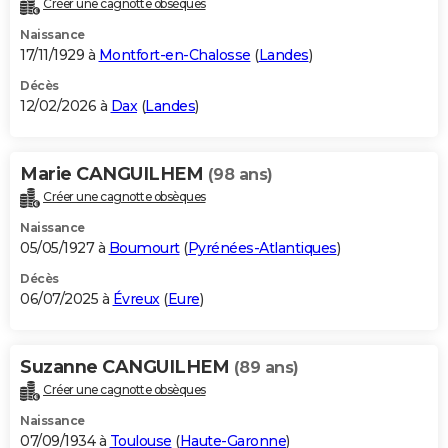
Créer une cagnotte obsèques
City break
Voyage de noces
Climat
Destinations
Voyage nature
Forum
+
PHOTO
Naissance
17/11/1929 à
Montfort-en-Chalosse
(
Landes
)
GUIDES D'ACHAT
Décès
12/02/2026 à
Dax
(
Landes
)
BONS PLANS
CARTE DE VOEUX
Marie CANGUILHEM
(98 ans)
Carte Bonne année
Carte Pâques
Carte de Noël
Carte Saint-Valentin
Carte d'anniversaire
DICTIONNAIRE
Créer une cagnotte obsèques
Biographies
Expressions
Dictionnaire
Citations
Proverbes
PROGRAMME TV
Naissance
05/05/1927 à
Boumourt
(
Pyrénées-Atlantiques
)
COPAINS D'AVANT
Décès
06/07/2025 à
Évreux
(
Eure
)
Se connecter
Collèges
Universités
Service militaire
S'inscrire
Lycées
Primaires
Entreprises
Avis de recherche
AVIS DE DÉCÈS
FORUM
Suzanne CANGUILHEM
(89 ans)
Lifestyle
Sport
Television
Cinema
Bricolage
Culture
Auto
Voyage
Créer une cagnotte obsèques
Naissance
07/09/1934 à
Toulouse
(
Haute-Garonne
)