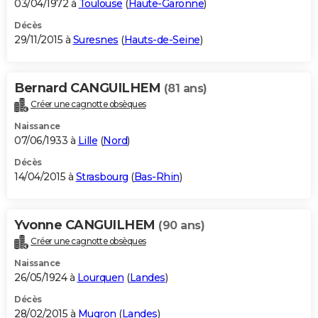
03/04/1972 à
Toulouse
(
Haute-Garonne
)
Décès
29/11/2015 à
Suresnes
(
Hauts-de-Seine
)
Bernard CANGUILHEM
(81 ans)
Créer une cagnotte obsèques
Naissance
07/06/1933 à
Lille
(
Nord
)
Décès
14/04/2015 à
Strasbourg
(
Bas-Rhin
)
Yvonne CANGUILHEM
(90 ans)
Créer une cagnotte obsèques
Naissance
26/05/1924 à
Lourquen
(
Landes
)
Décès
28/02/2015 à
Mugron
(
Landes
)