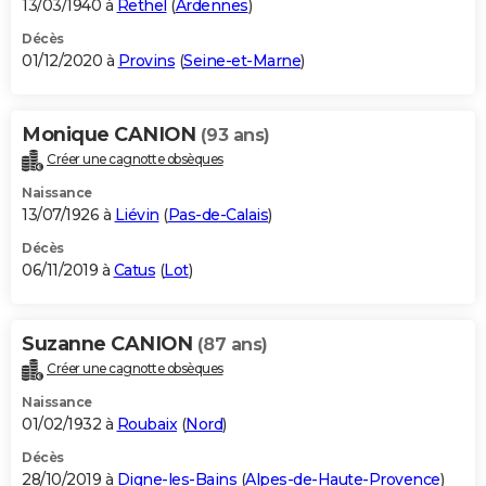
13/03/1940 à
Rethel
(
Ardennes
)
Décès
01/12/2020 à
Provins
(
Seine-et-Marne
)
Monique CANION
(93 ans)
Créer une cagnotte obsèques
Naissance
13/07/1926 à
Liévin
(
Pas-de-Calais
)
Décès
06/11/2019 à
Catus
(
Lot
)
Suzanne CANION
(87 ans)
Créer une cagnotte obsèques
Naissance
01/02/1932 à
Roubaix
(
Nord
)
Décès
28/10/2019 à
Digne-les-Bains
(
Alpes-de-Haute-Provence
)