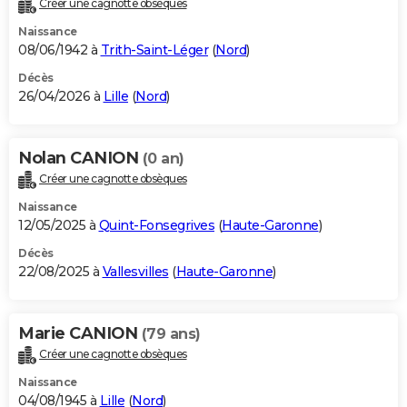
Créer une cagnotte obsèques
City break
Voyage de noces
Climat
Destinations
Voyage nature
Forum
+
PHOTO
Naissance
08/06/1942 à
Trith-Saint-Léger
(
Nord
)
GUIDES D'ACHAT
Décès
26/04/2026 à
Lille
(
Nord
)
BONS PLANS
CARTE DE VOEUX
Nolan CANION
(0 an)
Carte Bonne année
Carte Pâques
Carte de Noël
Carte Saint-Valentin
Carte d'anniversaire
DICTIONNAIRE
Créer une cagnotte obsèques
Biographies
Expressions
Dictionnaire
Citations
Proverbes
PROGRAMME TV
Naissance
12/05/2025 à
Quint-Fonsegrives
(
Haute-Garonne
)
COPAINS D'AVANT
Décès
22/08/2025 à
Vallesvilles
(
Haute-Garonne
)
Se connecter
Collèges
Universités
Service militaire
S'inscrire
Lycées
Primaires
Entreprises
Avis de recherche
AVIS DE DÉCÈS
FORUM
Marie CANION
(79 ans)
Lifestyle
Sport
Television
Cinema
Bricolage
Culture
Auto
Voyage
Créer une cagnotte obsèques
Naissance
04/08/1945 à
Lille
(
Nord
)