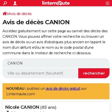
ACTUALITÉS
Connexion
S'inscrire
Avis de décès
Rechercher
Société
Education
Villes
Politique
Faits Divers
Monde
+
SPORT
Avis de décès CANION
Football
Cyclisme
Forum
Coupe du monde 2026
Tennis
Rugby
CULTURE
Accédez gratuitement sur cette page au carnet des décès des
TNT
Cinéma
Musique
Programme TV
Streaming
Sorties cinéma
+
CANION. Vous pouvez affiner votre recherche ou trouver un
FINANCE
avis de décès ou un avis d'obsèques plus ancien en tapant le
Impôts
Immobilier
Banque
Crédit
Retraite
Epargne
Risques naturels par ville
Assurance
AUTO
nom d'un défunt et/ou le nom ou le code postal d'une
commune dans le moteur de recherche ci-dessous.
Réserver un essai
Berlines
Forum auto
Essais
Citadines
SUV
+
HIGH-TECH
Meilleur smartphone
Ordinateurs
Guide high-tech
Mobiles
Internet
Jeux vidéo
+
BRICOLAGE
Aménagement intérieur
Cuisine
Jardinage
+
Forum
Extérieur
Salle de bains
Rangement
WEEK-END
Escapades
Expositions
Week-end nature
Guides de France
Patrimoine
Musées
+
LIFESTYLE
NOUVEAU :
publiez un
avis de décès gratuit
sur
Linternaute.com
Bien-être
Mode
+
Art de vivre
Loisirs
Modes de vie
SANTE
Nicole CANION
Guide de la santé
Médicaments
+
Alimentation
Maladies
Sommeil
(83 ans)
VOYAGE