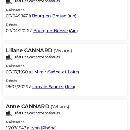
Créer une cagnotte obsèques
City break
Voyage de noces
Climat
Destinations
Voyage nature
Forum
+
PHOTO
Naissance
03/04/1947 à
Bourg-en-Bresse
(
Ain
)
GUIDES D'ACHAT
Décès
03/04/2026 à
Bourg-en-Bresse
(
Ain
)
BONS PLANS
CARTE DE VOEUX
Liliane CANNARD
(75 ans)
Carte Bonne année
Carte Pâques
Carte de Noël
Carte Saint-Valentin
Carte d'anniversaire
DICTIONNAIRE
Créer une cagnotte obsèques
Biographies
Expressions
Dictionnaire
Citations
Proverbes
PROGRAMME TV
Naissance
03/07/1950 au
Miroir
(
Saône-et-Loire
)
COPAINS D'AVANT
Décès
18/03/2026 à
Lons-le-Saunier
(
Jura
)
Se connecter
Collèges
Universités
Service militaire
S'inscrire
Lycées
Primaires
Entreprises
Avis de recherche
AVIS DE DÉCÈS
FORUM
Anne CANNARD
(78 ans)
Lifestyle
Sport
Television
Cinema
Bricolage
Culture
Auto
Voyage
Créer une cagnotte obsèques
Naissance
15/07/1947 à
Lyon
(
Rhône
)