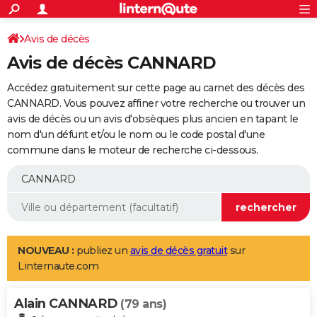
ACTUALITÉS
Connexion
S'inscrire
Avis de décès
Rechercher
Société
Education
Villes
Politique
Faits Divers
Monde
+
SPORT
Avis de décès CANNARD
Football
Cyclisme
Forum
Coupe du monde 2026
Tennis
Rugby
CULTURE
Accédez gratuitement sur cette page au carnet des décès des
TNT
Cinéma
Musique
Programme TV
Streaming
Sorties cinéma
+
CANNARD. Vous pouvez affiner votre recherche ou trouver un
FINANCE
avis de décès ou un avis d'obsèques plus ancien en tapant le
Impôts
Immobilier
Banque
Crédit
Retraite
Epargne
Risques naturels par ville
Assurance
AUTO
nom d'un défunt et/ou le nom ou le code postal d'une
commune dans le moteur de recherche ci-dessous.
Réserver un essai
Berlines
Forum auto
Essais
Citadines
SUV
+
HIGH-TECH
Meilleur smartphone
Ordinateurs
Guide high-tech
Mobiles
Internet
Jeux vidéo
+
BRICOLAGE
Aménagement intérieur
Cuisine
Jardinage
+
Forum
Extérieur
Salle de bains
Rangement
WEEK-END
Escapades
Expositions
Week-end nature
Guides de France
Patrimoine
Musées
+
LIFESTYLE
NOUVEAU :
publiez un
avis de décès gratuit
sur
Linternaute.com
Bien-être
Mode
+
Art de vivre
Loisirs
Modes de vie
SANTE
Alain CANNARD
Guide de la santé
Médicaments
+
Alimentation
Maladies
Sommeil
(79 ans)
VOYAGE