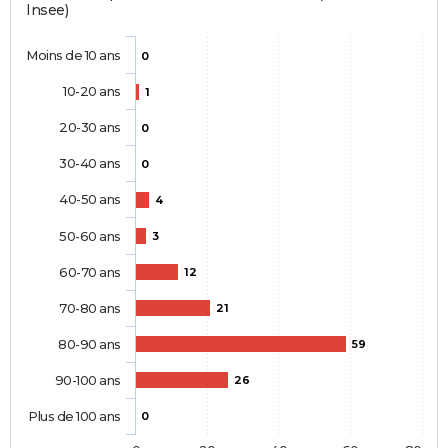
Insee)
Moins de 10 ans
0
10-20 ans
1
20-30 ans
0
30-40 ans
0
40-50 ans
4
50-60 ans
3
60-70 ans
12
70-80 ans
21
80-90 ans
59
90-100 ans
26
Plus de 100 ans
0