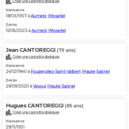
Créer une cagnotte obsèques
City break
Voyage de noces
Climat
Destinations
Voyage nature
Forum
+
PHOTO
Naissance
18/03/1937 à
Aumetz
(
Moselle
)
GUIDES D'ACHAT
Décès
15/05/2023 à
Aumetz
(
Moselle
)
BONS PLANS
CARTE DE VOEUX
Jean CANTOREGGI
(79 ans)
Carte Bonne année
Carte Pâques
Carte de Noël
Carte Saint-Valentin
Carte d'anniversaire
DICTIONNAIRE
Créer une cagnotte obsèques
Biographies
Expressions
Dictionnaire
Citations
Proverbes
PROGRAMME TV
Naissance
24/12/1940 à
Fougerolles-Saint-Valbert
(
Haute-Saône
)
COPAINS D'AVANT
Décès
29/09/2020 à
Vesoul
(
Haute-Saône
)
Se connecter
Collèges
Universités
Service militaire
S'inscrire
Lycées
Primaires
Entreprises
Avis de recherche
AVIS DE DÉCÈS
FORUM
Hugues CANTOREGGI
(85 ans)
Lifestyle
Sport
Television
Cinema
Bricolage
Culture
Auto
Voyage
Créer une cagnotte obsèques
Naissance
29/11/1931