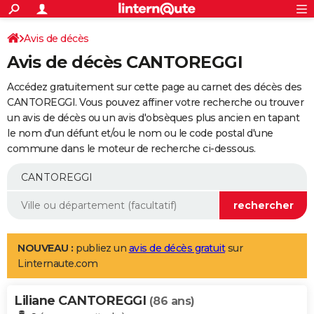
ACTUALITÉS
Connexion
S'inscrire
Avis de décès
Rechercher
Société
Education
Villes
Politique
Faits Divers
Monde
+
SPORT
Avis de décès CANTOREGGI
Football
Cyclisme
Forum
Coupe du monde 2026
Tennis
Rugby
CULTURE
Accédez gratuitement sur cette page au carnet des décès des
TNT
Cinéma
Musique
Programme TV
Streaming
Sorties cinéma
+
CANTOREGGI. Vous pouvez affiner votre recherche ou trouver
FINANCE
un avis de décès ou un avis d'obsèques plus ancien en tapant
Impôts
Immobilier
Banque
Crédit
Retraite
Epargne
Risques naturels par ville
Assurance
AUTO
le nom d'un défunt et/ou le nom ou le code postal d'une
commune dans le moteur de recherche ci-dessous.
Réserver un essai
Berlines
Forum auto
Essais
Citadines
SUV
+
HIGH-TECH
Meilleur smartphone
Ordinateurs
Guide high-tech
Mobiles
Internet
Jeux vidéo
+
BRICOLAGE
Aménagement intérieur
Cuisine
Jardinage
+
Forum
Extérieur
Salle de bains
Rangement
WEEK-END
Escapades
Expositions
Week-end nature
Guides de France
Patrimoine
Musées
+
LIFESTYLE
NOUVEAU :
publiez un
avis de décès gratuit
sur
Linternaute.com
Bien-être
Mode
+
Art de vivre
Loisirs
Modes de vie
SANTE
Liliane CANTOREGGI
Guide de la santé
Médicaments
+
Alimentation
Maladies
Sommeil
(86 ans)
VOYAGE