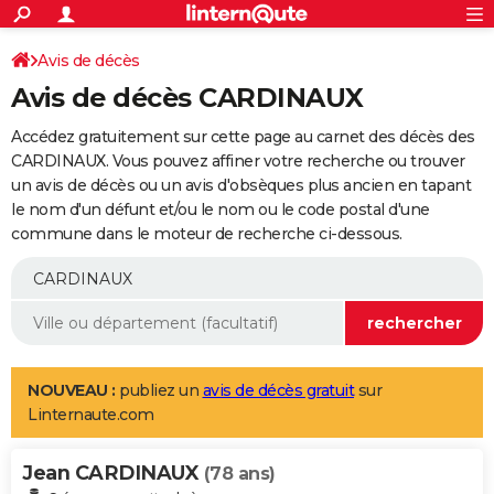
ACTUALITÉS
Connexion
S'inscrire
Avis de décès
Rechercher
Société
Education
Villes
Politique
Faits Divers
Monde
+
SPORT
Avis de décès CARDINAUX
Football
Cyclisme
Forum
Coupe du monde 2026
Tennis
Rugby
CULTURE
Accédez gratuitement sur cette page au carnet des décès des
TNT
Cinéma
Musique
Programme TV
Streaming
Sorties cinéma
+
CARDINAUX. Vous pouvez affiner votre recherche ou trouver
FINANCE
un avis de décès ou un avis d'obsèques plus ancien en tapant
Impôts
Immobilier
Banque
Crédit
Retraite
Epargne
Risques naturels par ville
Assurance
AUTO
le nom d'un défunt et/ou le nom ou le code postal d'une
commune dans le moteur de recherche ci-dessous.
Réserver un essai
Berlines
Forum auto
Essais
Citadines
SUV
+
HIGH-TECH
Meilleur smartphone
Ordinateurs
Guide high-tech
Mobiles
Internet
Jeux vidéo
+
BRICOLAGE
Aménagement intérieur
Cuisine
Jardinage
+
Forum
Extérieur
Salle de bains
Rangement
WEEK-END
Escapades
Expositions
Week-end nature
Guides de France
Patrimoine
Musées
+
LIFESTYLE
NOUVEAU :
publiez un
avis de décès gratuit
sur
Linternaute.com
Bien-être
Mode
+
Art de vivre
Loisirs
Modes de vie
SANTE
Jean CARDINAUX
Guide de la santé
Médicaments
+
Alimentation
Maladies
Sommeil
(78 ans)
VOYAGE