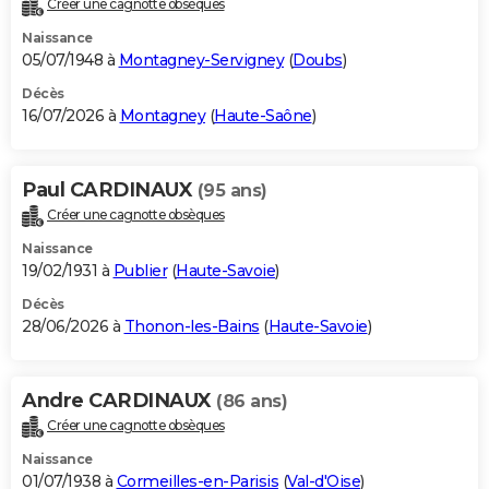
Créer une cagnotte obsèques
City break
Voyage de noces
Climat
Destinations
Voyage nature
Forum
+
PHOTO
Naissance
05/07/1948 à
Montagney-Servigney
(
Doubs
)
GUIDES D'ACHAT
Décès
16/07/2026 à
Montagney
(
Haute-Saône
)
BONS PLANS
CARTE DE VOEUX
Paul CARDINAUX
(95 ans)
Carte Bonne année
Carte Pâques
Carte de Noël
Carte Saint-Valentin
Carte d'anniversaire
DICTIONNAIRE
Créer une cagnotte obsèques
Biographies
Expressions
Dictionnaire
Citations
Proverbes
PROGRAMME TV
Naissance
19/02/1931 à
Publier
(
Haute-Savoie
)
COPAINS D'AVANT
Décès
28/06/2026 à
Thonon-les-Bains
(
Haute-Savoie
)
Se connecter
Collèges
Universités
Service militaire
S'inscrire
Lycées
Primaires
Entreprises
Avis de recherche
AVIS DE DÉCÈS
FORUM
Andre CARDINAUX
(86 ans)
Lifestyle
Sport
Television
Cinema
Bricolage
Culture
Auto
Voyage
Créer une cagnotte obsèques
Naissance
01/07/1938 à
Cormeilles-en-Parisis
(
Val-d'Oise
)