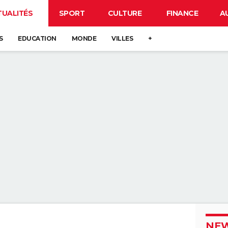
TUALITÉS
SPORT
CULTURE
FINANCE
A
S
EDUCATION
MONDE
VILLES
+
NEW