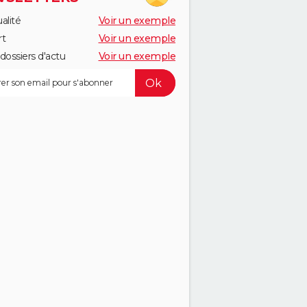
alité
Voir un exemple
rt
Voir un exemple
dossiers d'actu
Voir un exemple