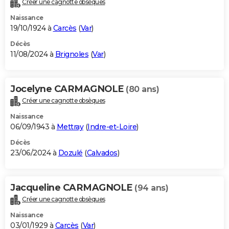
Créer une cagnotte obsèques
City break
Voyage de noces
Climat
Destinations
Voyage nature
Forum
+
PHOTO
Naissance
19/10/1924 à
Carcès
(
Var
)
GUIDES D'ACHAT
Décès
11/08/2024 à
Brignoles
(
Var
)
BONS PLANS
CARTE DE VOEUX
Jocelyne CARMAGNOLE
(80 ans)
Carte Bonne année
Carte Pâques
Carte de Noël
Carte Saint-Valentin
Carte d'anniversaire
DICTIONNAIRE
Créer une cagnotte obsèques
Biographies
Expressions
Dictionnaire
Citations
Proverbes
PROGRAMME TV
Naissance
06/09/1943 à
Mettray
(
Indre-et-Loire
)
COPAINS D'AVANT
Décès
23/06/2024 à
Dozulé
(
Calvados
)
Se connecter
Collèges
Universités
Service militaire
S'inscrire
Lycées
Primaires
Entreprises
Avis de recherche
AVIS DE DÉCÈS
FORUM
Jacqueline CARMAGNOLE
(94 ans)
Lifestyle
Sport
Television
Cinema
Bricolage
Culture
Auto
Voyage
Créer une cagnotte obsèques
Naissance
03/01/1929 à
Carcès
(
Var
)