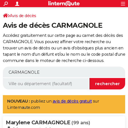
ACTUALITÉS
Connexion
S'inscrire
Avis de décès
Rechercher
Société
Education
Villes
Politique
Faits Divers
Monde
+
SPORT
Avis de décès CARMAGNOLE
Football
Cyclisme
Forum
Coupe du monde 2026
Tennis
Rugby
CULTURE
Accédez gratuitement sur cette page au carnet des décès des
TNT
Cinéma
Musique
Programme TV
Streaming
Sorties cinéma
+
CARMAGNOLE. Vous pouvez affiner votre recherche ou
FINANCE
trouver un avis de décès ou un avis d'obsèques plus ancien en
Impôts
Immobilier
Banque
Crédit
Retraite
Epargne
Risques naturels par ville
Assurance
AUTO
tapant le nom d'un défunt et/ou le nom ou le code postal d'une
commune dans le moteur de recherche ci-dessous.
Réserver un essai
Berlines
Forum auto
Essais
Citadines
SUV
+
HIGH-TECH
Meilleur smartphone
Ordinateurs
Guide high-tech
Mobiles
Internet
Jeux vidéo
+
BRICOLAGE
Aménagement intérieur
Cuisine
Jardinage
+
Forum
Extérieur
Salle de bains
Rangement
WEEK-END
Escapades
Expositions
Week-end nature
Guides de France
Patrimoine
Musées
+
LIFESTYLE
NOUVEAU :
publiez un
avis de décès gratuit
sur
Linternaute.com
Bien-être
Mode
+
Art de vivre
Loisirs
Modes de vie
SANTE
Marylene CARMAGNOLE
Guide de la santé
Médicaments
+
Alimentation
Maladies
Sommeil
(99 ans)
VOYAGE