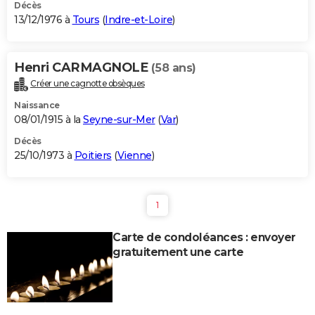
Décès
13/12/1976 à
Tours
(
Indre-et-Loire
)
Henri CARMAGNOLE
(58 ans)
Créer une cagnotte obsèques
Naissance
08/01/1915 à la
Seyne-sur-Mer
(
Var
)
Décès
25/10/1973 à
Poitiers
(
Vienne
)
1
Carte de condoléances : envoyer
gratuitement une carte