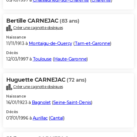
05/10/1997 à
Châteauneuf-sur-Charente
(
Charente
)
Bertille CARNEJAC
(83 ans)
Créer une cagnotte obsèques
Naissance
11/11/1913 à
Montaigu-de-Quercy
(
Tarn-et-Garonne
)
Décès
12/03/1997 à
Toulouse
(
Haute-Garonne
)
Huguette CARNEJAC
(72 ans)
Créer une cagnotte obsèques
Naissance
16/01/1923 à
Bagnolet
(
Seine-Saint-Denis
)
Décès
07/01/1996 à
Aurillac
(
Cantal
)