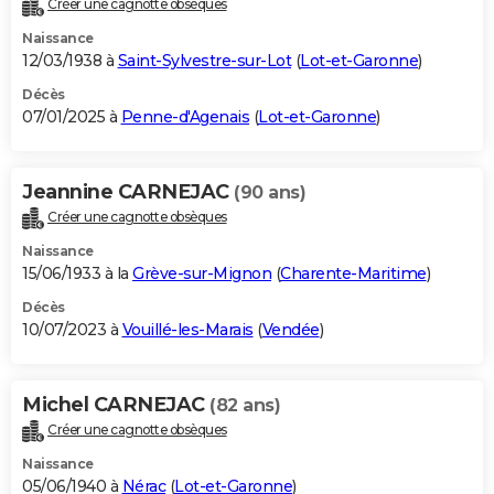
Créer une cagnotte obsèques
City break
Voyage de noces
Climat
Destinations
Voyage nature
Forum
+
PHOTO
Naissance
12/03/1938 à
Saint-Sylvestre-sur-Lot
(
Lot-et-Garonne
)
GUIDES D'ACHAT
Décès
07/01/2025 à
Penne-d'Agenais
(
Lot-et-Garonne
)
BONS PLANS
CARTE DE VOEUX
Jeannine CARNEJAC
(90 ans)
Carte Bonne année
Carte Pâques
Carte de Noël
Carte Saint-Valentin
Carte d'anniversaire
DICTIONNAIRE
Créer une cagnotte obsèques
Biographies
Expressions
Dictionnaire
Citations
Proverbes
PROGRAMME TV
Naissance
15/06/1933 à la
Grève-sur-Mignon
(
Charente-Maritime
)
COPAINS D'AVANT
Décès
10/07/2023 à
Vouillé-les-Marais
(
Vendée
)
Se connecter
Collèges
Universités
Service militaire
S'inscrire
Lycées
Primaires
Entreprises
Avis de recherche
AVIS DE DÉCÈS
FORUM
Michel CARNEJAC
(82 ans)
Lifestyle
Sport
Television
Cinema
Bricolage
Culture
Auto
Voyage
Créer une cagnotte obsèques
Naissance
05/06/1940 à
Nérac
(
Lot-et-Garonne
)