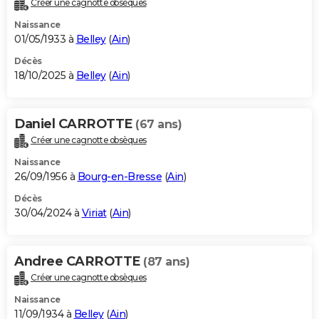
Créer une cagnotte obsèques
City break
Voyage de noces
Climat
Destinations
Voyage nature
Forum
+
PHOTO
Naissance
01/05/1933 à
Belley
(
Ain
)
GUIDES D'ACHAT
Décès
18/10/2025 à
Belley
(
Ain
)
BONS PLANS
CARTE DE VOEUX
Daniel CARROTTE
(67 ans)
Carte Bonne année
Carte Pâques
Carte de Noël
Carte Saint-Valentin
Carte d'anniversaire
DICTIONNAIRE
Créer une cagnotte obsèques
Biographies
Expressions
Dictionnaire
Citations
Proverbes
PROGRAMME TV
Naissance
26/09/1956 à
Bourg-en-Bresse
(
Ain
)
COPAINS D'AVANT
Décès
30/04/2024 à
Viriat
(
Ain
)
Se connecter
Collèges
Universités
Service militaire
S'inscrire
Lycées
Primaires
Entreprises
Avis de recherche
AVIS DE DÉCÈS
FORUM
Andree CARROTTE
(87 ans)
Lifestyle
Sport
Television
Cinema
Bricolage
Culture
Auto
Voyage
Créer une cagnotte obsèques
Naissance
11/09/1934 à
Belley
(
Ain
)