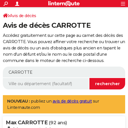
ACTUALITÉS
Connexion
S'inscrire
Avis de décès
Rechercher
Société
Education
Villes
Politique
Faits Divers
Monde
+
SPORT
Avis de décès CARROTTE
Football
Cyclisme
Forum
Coupe du monde 2026
Tennis
Rugby
CULTURE
Accédez gratuitement sur cette page au carnet des décès des
TNT
Cinéma
Musique
Programme TV
Streaming
Sorties cinéma
+
CARROTTE. Vous pouvez affiner votre recherche ou trouver un
FINANCE
avis de décès ou un avis d'obsèques plus ancien en tapant le
Impôts
Immobilier
Banque
Crédit
Retraite
Epargne
Risques naturels par ville
Assurance
AUTO
nom d'un défunt et/ou le nom ou le code postal d'une
commune dans le moteur de recherche ci-dessous.
Réserver un essai
Berlines
Forum auto
Essais
Citadines
SUV
+
HIGH-TECH
Meilleur smartphone
Ordinateurs
Guide high-tech
Mobiles
Internet
Jeux vidéo
+
BRICOLAGE
Aménagement intérieur
Cuisine
Jardinage
+
Forum
Extérieur
Salle de bains
Rangement
WEEK-END
Escapades
Expositions
Week-end nature
Guides de France
Patrimoine
Musées
+
LIFESTYLE
NOUVEAU :
publiez un
avis de décès gratuit
sur
Linternaute.com
Bien-être
Mode
+
Art de vivre
Loisirs
Modes de vie
SANTE
Max CARROTTE
Guide de la santé
Médicaments
+
Alimentation
Maladies
Sommeil
(92 ans)
VOYAGE