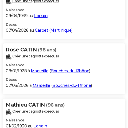
Créer une cagnotte obsèques
City break
Voyage de noces
Climat
Destinations
Voyage nature
Forum
+
PHOTO
Naissance
09/04/1939 au
Lorrain
GUIDES D'ACHAT
Décès
07/04/2026 au
Carbet
(
Martinique
)
BONS PLANS
CARTE DE VOEUX
Rose CATIN
(98 ans)
Carte Bonne année
Carte Pâques
Carte de Noël
Carte Saint-Valentin
Carte d'anniversaire
DICTIONNAIRE
Créer une cagnotte obsèques
Biographies
Expressions
Dictionnaire
Citations
Proverbes
PROGRAMME TV
Naissance
08/01/1928 à
Marseille
(
Bouches-du-Rhône
)
COPAINS D'AVANT
Décès
07/03/2026 à
Marseille
(
Bouches-du-Rhône
)
Se connecter
Collèges
Universités
Service militaire
S'inscrire
Lycées
Primaires
Entreprises
Avis de recherche
AVIS DE DÉCÈS
FORUM
Mathieu CATIN
(96 ans)
Lifestyle
Sport
Television
Cinema
Bricolage
Culture
Auto
Voyage
Créer une cagnotte obsèques
Naissance
01/02/1930 au
Lorrain