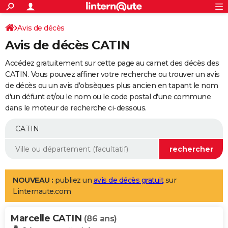
ACTUALITÉS
Connexion
S'inscrire
Avis de décès
Rechercher
Société
Education
Villes
Politique
Faits Divers
Monde
+
SPORT
Avis de décès CATIN
Football
Cyclisme
Forum
Coupe du monde 2026
Tennis
Rugby
CULTURE
Accédez gratuitement sur cette page au carnet des décès des
TNT
Cinéma
Musique
Programme TV
Streaming
Sorties cinéma
+
CATIN. Vous pouvez affiner votre recherche ou trouver un avis
FINANCE
de décès ou un avis d'obsèques plus ancien en tapant le nom
Impôts
Immobilier
Banque
Crédit
Retraite
Epargne
Risques naturels par ville
Assurance
AUTO
d'un défunt et/ou le nom ou le code postal d'une commune
dans le moteur de recherche ci-dessous.
Réserver un essai
Berlines
Forum auto
Essais
Citadines
SUV
+
HIGH-TECH
Meilleur smartphone
Ordinateurs
Guide high-tech
Mobiles
Internet
Jeux vidéo
+
BRICOLAGE
Aménagement intérieur
Cuisine
Jardinage
+
Forum
Extérieur
Salle de bains
Rangement
WEEK-END
Escapades
Expositions
Week-end nature
Guides de France
Patrimoine
Musées
+
LIFESTYLE
NOUVEAU :
publiez un
avis de décès gratuit
sur
Linternaute.com
Bien-être
Mode
+
Art de vivre
Loisirs
Modes de vie
SANTE
Marcelle CATIN
Guide de la santé
Médicaments
+
Alimentation
Maladies
Sommeil
(86 ans)
VOYAGE