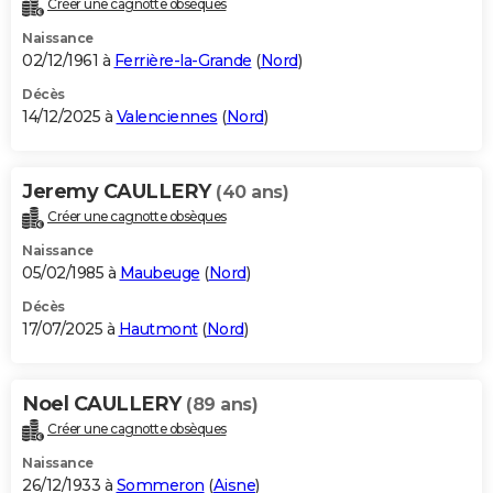
Créer une cagnotte obsèques
City break
Voyage de noces
Climat
Destinations
Voyage nature
Forum
+
PHOTO
Naissance
02/12/1961 à
Ferrière-la-Grande
(
Nord
)
GUIDES D'ACHAT
Décès
14/12/2025 à
Valenciennes
(
Nord
)
BONS PLANS
CARTE DE VOEUX
Jeremy CAULLERY
(40 ans)
Carte Bonne année
Carte Pâques
Carte de Noël
Carte Saint-Valentin
Carte d'anniversaire
DICTIONNAIRE
Créer une cagnotte obsèques
Biographies
Expressions
Dictionnaire
Citations
Proverbes
PROGRAMME TV
Naissance
05/02/1985 à
Maubeuge
(
Nord
)
COPAINS D'AVANT
Décès
17/07/2025 à
Hautmont
(
Nord
)
Se connecter
Collèges
Universités
Service militaire
S'inscrire
Lycées
Primaires
Entreprises
Avis de recherche
AVIS DE DÉCÈS
FORUM
Noel CAULLERY
(89 ans)
Lifestyle
Sport
Television
Cinema
Bricolage
Culture
Auto
Voyage
Créer une cagnotte obsèques
Naissance
26/12/1933 à
Sommeron
(
Aisne
)