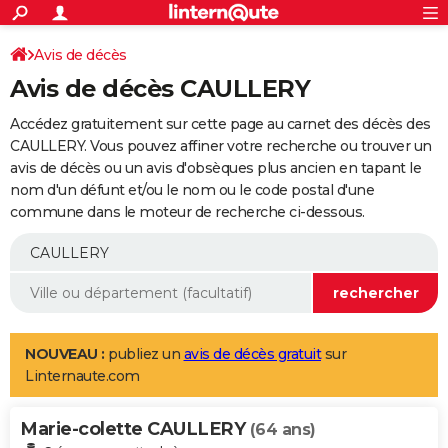
ACTUALITÉS
Connexion
S'inscrire
Avis de décès
Rechercher
Société
Education
Villes
Politique
Faits Divers
Monde
+
SPORT
Avis de décès CAULLERY
Football
Cyclisme
Forum
Coupe du monde 2026
Tennis
Rugby
CULTURE
Accédez gratuitement sur cette page au carnet des décès des
TNT
Cinéma
Musique
Programme TV
Streaming
Sorties cinéma
+
CAULLERY. Vous pouvez affiner votre recherche ou trouver un
FINANCE
avis de décès ou un avis d'obsèques plus ancien en tapant le
Impôts
Immobilier
Banque
Crédit
Retraite
Epargne
Risques naturels par ville
Assurance
AUTO
nom d'un défunt et/ou le nom ou le code postal d'une
commune dans le moteur de recherche ci-dessous.
Réserver un essai
Berlines
Forum auto
Essais
Citadines
SUV
+
HIGH-TECH
Meilleur smartphone
Ordinateurs
Guide high-tech
Mobiles
Internet
Jeux vidéo
+
BRICOLAGE
Aménagement intérieur
Cuisine
Jardinage
+
Forum
Extérieur
Salle de bains
Rangement
WEEK-END
Escapades
Expositions
Week-end nature
Guides de France
Patrimoine
Musées
+
LIFESTYLE
NOUVEAU :
publiez un
avis de décès gratuit
sur
Linternaute.com
Bien-être
Mode
+
Art de vivre
Loisirs
Modes de vie
SANTE
Marie-colette CAULLERY
Guide de la santé
Médicaments
+
Alimentation
Maladies
Sommeil
(64 ans)
VOYAGE