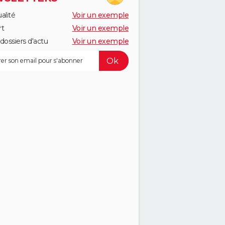
alité
Voir un exemple
rt
Voir un exemple
dossiers d'actu
Voir un exemple