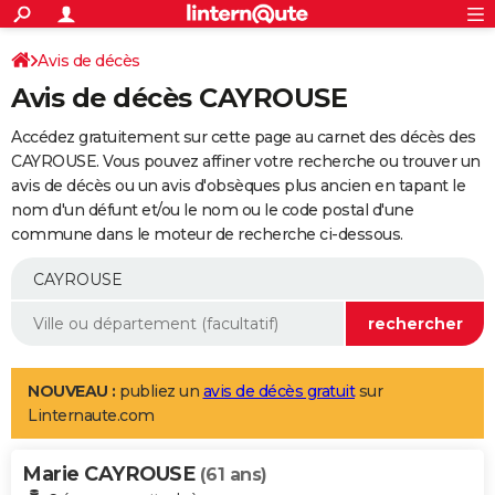
ACTUALITÉS
Connexion
S'inscrire
Avis de décès
Rechercher
Société
Education
Villes
Politique
Faits Divers
Monde
+
SPORT
Avis de décès CAYROUSE
Football
Cyclisme
Forum
Coupe du monde 2026
Tennis
Rugby
CULTURE
Accédez gratuitement sur cette page au carnet des décès des
TNT
Cinéma
Musique
Programme TV
Streaming
Sorties cinéma
+
CAYROUSE. Vous pouvez affiner votre recherche ou trouver un
FINANCE
avis de décès ou un avis d'obsèques plus ancien en tapant le
Impôts
Immobilier
Banque
Crédit
Retraite
Epargne
Risques naturels par ville
Assurance
AUTO
nom d'un défunt et/ou le nom ou le code postal d'une
commune dans le moteur de recherche ci-dessous.
Réserver un essai
Berlines
Forum auto
Essais
Citadines
SUV
+
HIGH-TECH
Meilleur smartphone
Ordinateurs
Guide high-tech
Mobiles
Internet
Jeux vidéo
+
BRICOLAGE
Aménagement intérieur
Cuisine
Jardinage
+
Forum
Extérieur
Salle de bains
Rangement
WEEK-END
Escapades
Expositions
Week-end nature
Guides de France
Patrimoine
Musées
+
LIFESTYLE
NOUVEAU :
publiez un
avis de décès gratuit
sur
Linternaute.com
Bien-être
Mode
+
Art de vivre
Loisirs
Modes de vie
SANTE
Marie CAYROUSE
Guide de la santé
Médicaments
+
Alimentation
Maladies
Sommeil
(61 ans)
VOYAGE