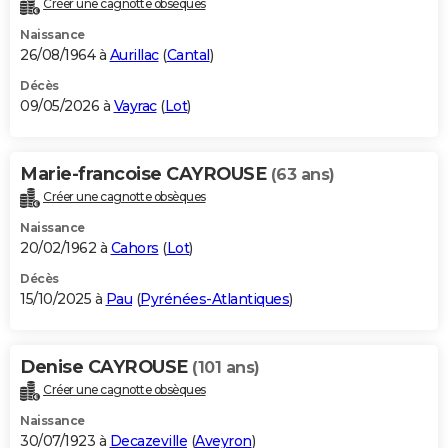
Créer une cagnotte obsèques
City break
Voyage de noces
Climat
Destinations
Voyage nature
Forum
+
PHOTO
Naissance
26/08/1964 à
Aurillac
(
Cantal
)
GUIDES D'ACHAT
Décès
09/05/2026 à
Vayrac
(
Lot
)
BONS PLANS
CARTE DE VOEUX
Marie-francoise CAYROUSE
(63 ans)
Carte Bonne année
Carte Pâques
Carte de Noël
Carte Saint-Valentin
Carte d'anniversaire
DICTIONNAIRE
Créer une cagnotte obsèques
Biographies
Expressions
Dictionnaire
Citations
Proverbes
PROGRAMME TV
Naissance
20/02/1962 à
Cahors
(
Lot
)
COPAINS D'AVANT
Décès
15/10/2025 à
Pau
(
Pyrénées-Atlantiques
)
Se connecter
Collèges
Universités
Service militaire
S'inscrire
Lycées
Primaires
Entreprises
Avis de recherche
AVIS DE DÉCÈS
FORUM
Denise CAYROUSE
(101 ans)
Lifestyle
Sport
Television
Cinema
Bricolage
Culture
Auto
Voyage
Créer une cagnotte obsèques
Naissance
30/07/1923 à
Decazeville
(
Aveyron
)