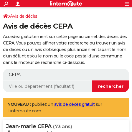
ACTUALITÉS
Connexion
S'inscrire
Avis de décès
Rechercher
Société
Education
Villes
Politique
Faits Divers
Monde
+
SPORT
Avis de décès CEPA
Football
Cyclisme
Forum
Coupe du monde 2026
Tennis
Rugby
CULTURE
Accédez gratuitement sur cette page au carnet des décès des
TNT
Cinéma
Musique
Programme TV
Streaming
Sorties cinéma
+
CEPA. Vous pouvez affiner votre recherche ou trouver un avis
FINANCE
de décès ou un avis d'obsèques plus ancien en tapant le nom
Impôts
Immobilier
Banque
Crédit
Retraite
Epargne
Risques naturels par ville
Assurance
AUTO
d'un défunt et/ou le nom ou le code postal d'une commune
dans le moteur de recherche ci-dessous.
Réserver un essai
Berlines
Forum auto
Essais
Citadines
SUV
+
HIGH-TECH
Meilleur smartphone
Ordinateurs
Guide high-tech
Mobiles
Internet
Jeux vidéo
+
BRICOLAGE
Aménagement intérieur
Cuisine
Jardinage
+
Forum
Extérieur
Salle de bains
Rangement
WEEK-END
Escapades
Expositions
Week-end nature
Guides de France
Patrimoine
Musées
+
LIFESTYLE
NOUVEAU :
publiez un
avis de décès gratuit
sur
Linternaute.com
Bien-être
Mode
+
Art de vivre
Loisirs
Modes de vie
SANTE
Jean-marie CEPA
Guide de la santé
Médicaments
+
Alimentation
Maladies
Sommeil
(73 ans)
VOYAGE