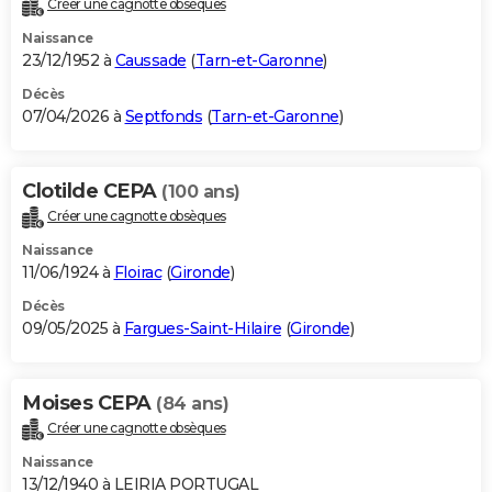
Créer une cagnotte obsèques
City break
Voyage de noces
Climat
Destinations
Voyage nature
Forum
+
PHOTO
Naissance
23/12/1952 à
Caussade
(
Tarn-et-Garonne
)
GUIDES D'ACHAT
Décès
07/04/2026 à
Septfonds
(
Tarn-et-Garonne
)
BONS PLANS
CARTE DE VOEUX
Clotilde CEPA
(100 ans)
Carte Bonne année
Carte Pâques
Carte de Noël
Carte Saint-Valentin
Carte d'anniversaire
DICTIONNAIRE
Créer une cagnotte obsèques
Biographies
Expressions
Dictionnaire
Citations
Proverbes
PROGRAMME TV
Naissance
11/06/1924 à
Floirac
(
Gironde
)
COPAINS D'AVANT
Décès
09/05/2025 à
Fargues-Saint-Hilaire
(
Gironde
)
Se connecter
Collèges
Universités
Service militaire
S'inscrire
Lycées
Primaires
Entreprises
Avis de recherche
AVIS DE DÉCÈS
FORUM
Moises CEPA
(84 ans)
Lifestyle
Sport
Television
Cinema
Bricolage
Culture
Auto
Voyage
Créer une cagnotte obsèques
Naissance
13/12/1940 à LEIRIA PORTUGAL