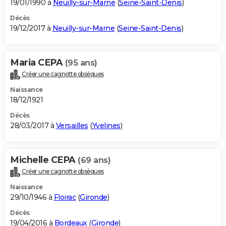
19/01/1990 à
Neuilly-sur-Marne
(
Seine-Saint-Denis
)
Décès
19/12/2017 à
Neuilly-sur-Marne
(
Seine-Saint-Denis
)
Maria CEPA
(95 ans)
Créer une cagnotte obsèques
Naissance
18/12/1921
Décès
28/03/2017 à
Versailles
(
Yvelines
)
Michelle CEPA
(69 ans)
Créer une cagnotte obsèques
Naissance
29/10/1946 à
Floirac
(
Gironde
)
Décès
19/04/2016 à
Bordeaux
(
Gironde
)