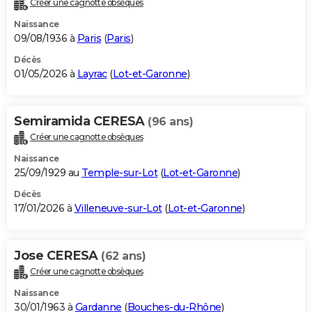
Créer une cagnotte obsèques
City break
Voyage de noces
Climat
Destinations
Voyage nature
Forum
+
PHOTO
Naissance
09/08/1936 à
Paris
(
Paris
)
GUIDES D'ACHAT
Décès
01/05/2026 à
Layrac
(
Lot-et-Garonne
)
BONS PLANS
CARTE DE VOEUX
Semiramida CERESA
(96 ans)
Carte Bonne année
Carte Pâques
Carte de Noël
Carte Saint-Valentin
Carte d'anniversaire
DICTIONNAIRE
Créer une cagnotte obsèques
Biographies
Expressions
Dictionnaire
Citations
Proverbes
PROGRAMME TV
Naissance
25/09/1929 au
Temple-sur-Lot
(
Lot-et-Garonne
)
COPAINS D'AVANT
Décès
17/01/2026 à
Villeneuve-sur-Lot
(
Lot-et-Garonne
)
Se connecter
Collèges
Universités
Service militaire
S'inscrire
Lycées
Primaires
Entreprises
Avis de recherche
AVIS DE DÉCÈS
FORUM
Jose CERESA
(62 ans)
Lifestyle
Sport
Television
Cinema
Bricolage
Culture
Auto
Voyage
Créer une cagnotte obsèques
Naissance
30/01/1963 à
Gardanne
(
Bouches-du-Rhône
)