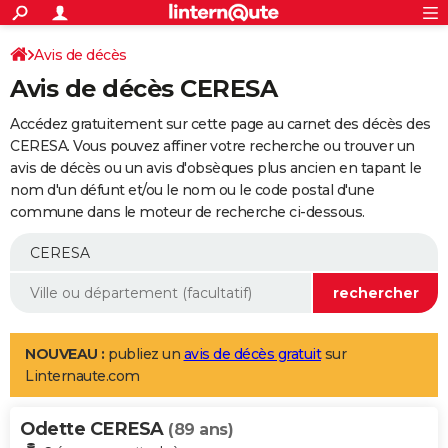
ACTUALITÉS
Connexion
S'inscrire
Avis de décès
Rechercher
Société
Education
Villes
Politique
Faits Divers
Monde
+
SPORT
Avis de décès CERESA
Football
Cyclisme
Forum
Coupe du monde 2026
Tennis
Rugby
CULTURE
Accédez gratuitement sur cette page au carnet des décès des
TNT
Cinéma
Musique
Programme TV
Streaming
Sorties cinéma
+
CERESA. Vous pouvez affiner votre recherche ou trouver un
FINANCE
avis de décès ou un avis d'obsèques plus ancien en tapant le
Impôts
Immobilier
Banque
Crédit
Retraite
Epargne
Risques naturels par ville
Assurance
AUTO
nom d'un défunt et/ou le nom ou le code postal d'une
commune dans le moteur de recherche ci-dessous.
Réserver un essai
Berlines
Forum auto
Essais
Citadines
SUV
+
HIGH-TECH
Meilleur smartphone
Ordinateurs
Guide high-tech
Mobiles
Internet
Jeux vidéo
+
BRICOLAGE
Aménagement intérieur
Cuisine
Jardinage
+
Forum
Extérieur
Salle de bains
Rangement
WEEK-END
Escapades
Expositions
Week-end nature
Guides de France
Patrimoine
Musées
+
LIFESTYLE
NOUVEAU :
publiez un
avis de décès gratuit
sur
Linternaute.com
Bien-être
Mode
+
Art de vivre
Loisirs
Modes de vie
SANTE
Odette CERESA
Guide de la santé
Médicaments
+
Alimentation
Maladies
Sommeil
(89 ans)
VOYAGE