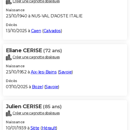
Créer une cagnotte obsèques
City break
Voyage de noces
Climat
Destinations
Voyage nature
Forum
+
PHOTO
Naissance
23/10/1940 à NUS-VAL D'AOSTE ITALIE
GUIDES D'ACHAT
Décès
13/10/2025 à
Caen
(
Calvados
)
BONS PLANS
CARTE DE VOEUX
Eliane CERISE
(72 ans)
Carte Bonne année
Carte Pâques
Carte de Noël
Carte Saint-Valentin
Carte d'anniversaire
DICTIONNAIRE
Créer une cagnotte obsèques
Biographies
Expressions
Dictionnaire
Citations
Proverbes
PROGRAMME TV
Naissance
23/10/1952 à
Aix-les-Bains
(
Savoie
)
COPAINS D'AVANT
Décès
07/10/2025 à
Bozel
(
Savoie
)
Se connecter
Collèges
Universités
Service militaire
S'inscrire
Lycées
Primaires
Entreprises
Avis de recherche
AVIS DE DÉCÈS
FORUM
Julien CERISE
(85 ans)
Lifestyle
Sport
Television
Cinema
Bricolage
Culture
Auto
Voyage
Créer une cagnotte obsèques
Naissance
10/01/1939 à
Sète
(
Hérault
)