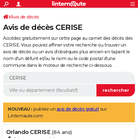
ACTUALITÉS
Connexion
S'inscrire
Avis de décès
Rechercher
Société
Education
Villes
Politique
Faits Divers
Monde
+
SPORT
Avis de décès CERISE
Football
Cyclisme
Forum
Coupe du monde 2026
Tennis
Rugby
CULTURE
Accédez gratuitement sur cette page au carnet des décès des
TNT
Cinéma
Musique
Programme TV
Streaming
Sorties cinéma
+
CERISE. Vous pouvez affiner votre recherche ou trouver un
FINANCE
avis de décès ou un avis d'obsèques plus ancien en tapant le
Impôts
Immobilier
Banque
Crédit
Retraite
Epargne
Risques naturels par ville
Assurance
AUTO
nom d'un défunt et/ou le nom ou le code postal d'une
commune dans le moteur de recherche ci-dessous.
Réserver un essai
Berlines
Forum auto
Essais
Citadines
SUV
+
HIGH-TECH
Meilleur smartphone
Ordinateurs
Guide high-tech
Mobiles
Internet
Jeux vidéo
+
BRICOLAGE
Aménagement intérieur
Cuisine
Jardinage
+
Forum
Extérieur
Salle de bains
Rangement
WEEK-END
Escapades
Expositions
Week-end nature
Guides de France
Patrimoine
Musées
+
LIFESTYLE
NOUVEAU :
publiez un
avis de décès gratuit
sur
Linternaute.com
Bien-être
Mode
+
Art de vivre
Loisirs
Modes de vie
SANTE
Orlando CERISE
Guide de la santé
Médicaments
+
Alimentation
Maladies
Sommeil
(84 ans)
VOYAGE