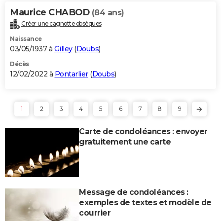
Maurice CHABOD
(84 ans)
Créer une cagnotte obsèques
Naissance
03/05/1937 à
Gilley
(
Doubs
)
Décès
12/02/2022 à
Pontarlier
(
Doubs
)
1
2
3
4
5
6
7
8
9
Carte de condoléances : envoyer
gratuitement une carte
Message de condoléances :
exemples de textes et modèle de
courrier