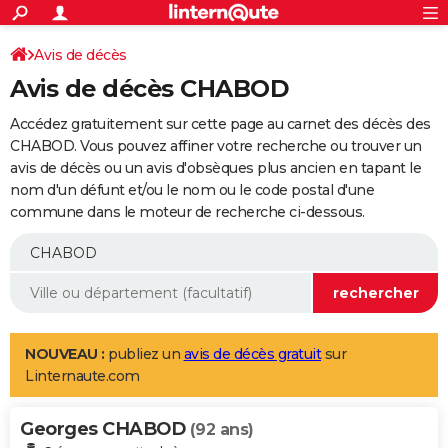
ACTUALITÉS
Connexion
S'inscrire
Avis de décès
Rechercher
Société
Education
Villes
Politique
Faits Divers
Monde
+
SPORT
Avis de décès CHABOD
Football
Cyclisme
Forum
Coupe du monde 2026
Tennis
Rugby
CULTURE
Accédez gratuitement sur cette page au carnet des décès des
TNT
Cinéma
Musique
Programme TV
Streaming
Sorties cinéma
+
CHABOD. Vous pouvez affiner votre recherche ou trouver un
FINANCE
avis de décès ou un avis d'obsèques plus ancien en tapant le
Impôts
Immobilier
Banque
Crédit
Retraite
Epargne
Risques naturels par ville
Assurance
AUTO
nom d'un défunt et/ou le nom ou le code postal d'une
commune dans le moteur de recherche ci-dessous.
Réserver un essai
Berlines
Forum auto
Essais
Citadines
SUV
+
HIGH-TECH
Meilleur smartphone
Ordinateurs
Guide high-tech
Mobiles
Internet
Jeux vidéo
+
BRICOLAGE
Aménagement intérieur
Cuisine
Jardinage
+
Forum
Extérieur
Salle de bains
Rangement
WEEK-END
Escapades
Expositions
Week-end nature
Guides de France
Patrimoine
Musées
+
LIFESTYLE
NOUVEAU :
publiez un
avis de décès gratuit
sur
Linternaute.com
Bien-être
Mode
+
Art de vivre
Loisirs
Modes de vie
SANTE
Georges CHABOD
Guide de la santé
Médicaments
+
Alimentation
Maladies
Sommeil
(92 ans)
VOYAGE