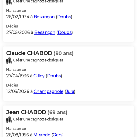
Créer une cagnotte obsèques
City break
Voyage de noces
Climat
Destinations
Voyage nature
Forum
+
PHOTO
Naissance
26/02/1934 à
Besançon
(
Doubs
)
GUIDES D'ACHAT
Décès
27/05/2026 à
Besançon
(
Doubs
)
BONS PLANS
CARTE DE VOEUX
Claude CHABOD
(90 ans)
Carte Bonne année
Carte Pâques
Carte de Noël
Carte Saint-Valentin
Carte d'anniversaire
DICTIONNAIRE
Créer une cagnotte obsèques
Biographies
Expressions
Dictionnaire
Citations
Proverbes
PROGRAMME TV
Naissance
27/04/1936 à
Gilley
(
Doubs
)
COPAINS D'AVANT
Décès
12/05/2026 à
Champagnole
(
Jura
)
Se connecter
Collèges
Universités
Service militaire
S'inscrire
Lycées
Primaires
Entreprises
Avis de recherche
AVIS DE DÉCÈS
FORUM
Jean CHABOD
(69 ans)
Lifestyle
Sport
Television
Cinema
Bricolage
Culture
Auto
Voyage
Créer une cagnotte obsèques
Naissance
26/08/1956 à
Mirande
(
Gers
)