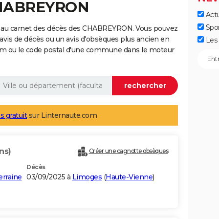
CHABREYRON
Actu
Spo
e au carnet des décès des CHABREYRON. Vous pouvez
 avis de décès ou un avis d'obsèques plus ancien en
Les 
nom ou le code postal d'une commune dans le moteur
s gratuit
sur Linternaute.com
ns)
Créer une cagnotte obsèques
Décès
erraine
03/09/2025 à
Limoges
(
Haute-Vienne
)