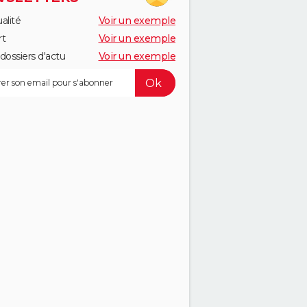
alité
Voir un exemple
rt
Voir un exemple
dossiers d'actu
Voir un exemple