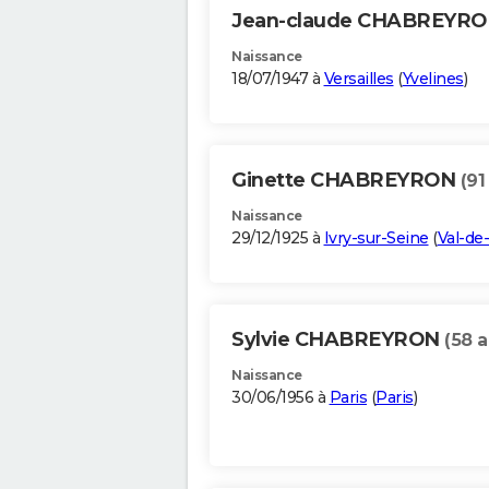
Jean-claude CHABREYR
Naissance
18/07/1947 à
Versailles
(
Yvelines
)
Ginette CHABREYRON
(91
Naissance
29/12/1925 à
Ivry-sur-Seine
(
Val-de
Sylvie CHABREYRON
(58 a
Naissance
30/06/1956 à
Paris
(
Paris
)