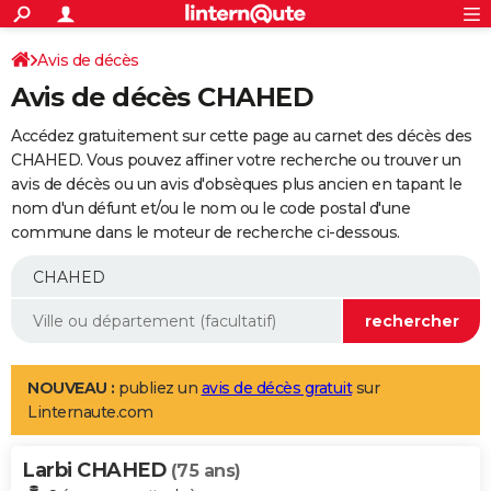
ACTUALITÉS
Connexion
S'inscrire
Avis de décès
Rechercher
Société
Education
Villes
Politique
Faits Divers
Monde
+
SPORT
Avis de décès CHAHED
Football
Cyclisme
Forum
Coupe du monde 2026
Tennis
Rugby
CULTURE
Accédez gratuitement sur cette page au carnet des décès des
TNT
Cinéma
Musique
Programme TV
Streaming
Sorties cinéma
+
CHAHED. Vous pouvez affiner votre recherche ou trouver un
FINANCE
avis de décès ou un avis d'obsèques plus ancien en tapant le
Impôts
Immobilier
Banque
Crédit
Retraite
Epargne
Risques naturels par ville
Assurance
AUTO
nom d'un défunt et/ou le nom ou le code postal d'une
commune dans le moteur de recherche ci-dessous.
Réserver un essai
Berlines
Forum auto
Essais
Citadines
SUV
+
HIGH-TECH
Meilleur smartphone
Ordinateurs
Guide high-tech
Mobiles
Internet
Jeux vidéo
+
BRICOLAGE
Aménagement intérieur
Cuisine
Jardinage
+
Forum
Extérieur
Salle de bains
Rangement
WEEK-END
Escapades
Expositions
Week-end nature
Guides de France
Patrimoine
Musées
+
LIFESTYLE
NOUVEAU :
publiez un
avis de décès gratuit
sur
Linternaute.com
Bien-être
Mode
+
Art de vivre
Loisirs
Modes de vie
SANTE
Larbi CHAHED
Guide de la santé
Médicaments
+
Alimentation
Maladies
Sommeil
(75 ans)
VOYAGE