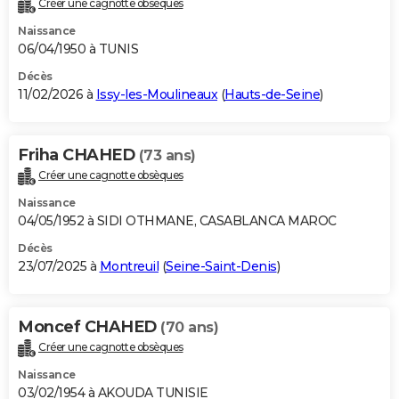
Créer une cagnotte obsèques
City break
Voyage de noces
Climat
Destinations
Voyage nature
Forum
+
PHOTO
Naissance
06/04/1950 à TUNIS
GUIDES D'ACHAT
Décès
11/02/2026 à
Issy-les-Moulineaux
(
Hauts-de-Seine
)
BONS PLANS
CARTE DE VOEUX
Friha CHAHED
(73 ans)
Carte Bonne année
Carte Pâques
Carte de Noël
Carte Saint-Valentin
Carte d'anniversaire
DICTIONNAIRE
Créer une cagnotte obsèques
Biographies
Expressions
Dictionnaire
Citations
Proverbes
PROGRAMME TV
Naissance
04/05/1952 à SIDI OTHMANE, CASABLANCA MAROC
COPAINS D'AVANT
Décès
23/07/2025 à
Montreuil
(
Seine-Saint-Denis
)
Se connecter
Collèges
Universités
Service militaire
S'inscrire
Lycées
Primaires
Entreprises
Avis de recherche
AVIS DE DÉCÈS
FORUM
Moncef CHAHED
(70 ans)
Lifestyle
Sport
Television
Cinema
Bricolage
Culture
Auto
Voyage
Créer une cagnotte obsèques
Naissance
03/02/1954 à AKOUDA TUNISIE