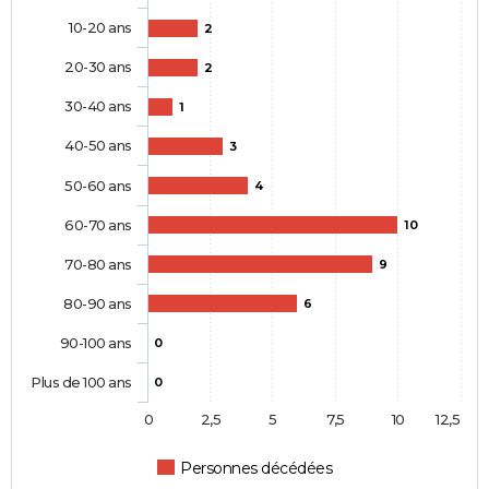
10-20 ans
2
20-30 ans
2
30-40 ans
1
40-50 ans
3
50-60 ans
4
60-70 ans
10
70-80 ans
9
80-90 ans
6
90-100 ans
0
Plus de 100 ans
0
0
2,5
5
7,5
10
12,5
Personnes décédées