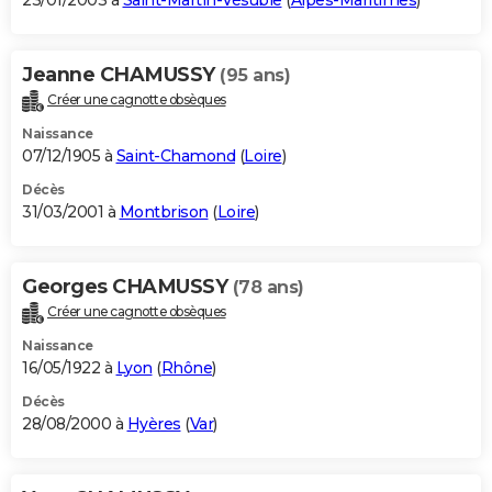
23/01/2003 à
Saint-Martin-Vésubie
(
Alpes-Maritimes
)
Jeanne CHAMUSSY
(95 ans)
Créer une cagnotte obsèques
Naissance
07/12/1905 à
Saint-Chamond
(
Loire
)
Décès
31/03/2001 à
Montbrison
(
Loire
)
Georges CHAMUSSY
(78 ans)
Créer une cagnotte obsèques
Naissance
16/05/1922 à
Lyon
(
Rhône
)
Décès
28/08/2000 à
Hyères
(
Var
)