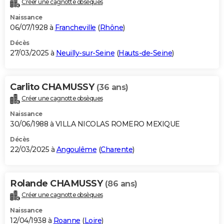
Créer une cagnotte obsèques
City break
Voyage de noces
Climat
Destinations
Voyage nature
Forum
+
PHOTO
Naissance
06/07/1928 à
Francheville
(
Rhône
)
GUIDES D'ACHAT
Décès
27/03/2025 à
Neuilly-sur-Seine
(
Hauts-de-Seine
)
BONS PLANS
CARTE DE VOEUX
Carlito CHAMUSSY
(36 ans)
Carte Bonne année
Carte Pâques
Carte de Noël
Carte Saint-Valentin
Carte d'anniversaire
DICTIONNAIRE
Créer une cagnotte obsèques
Biographies
Expressions
Dictionnaire
Citations
Proverbes
PROGRAMME TV
Naissance
30/06/1988 à VILLA NICOLAS ROMERO MEXIQUE
COPAINS D'AVANT
Décès
22/03/2025 à
Angoulême
(
Charente
)
Se connecter
Collèges
Universités
Service militaire
S'inscrire
Lycées
Primaires
Entreprises
Avis de recherche
AVIS DE DÉCÈS
FORUM
Rolande CHAMUSSY
(86 ans)
Lifestyle
Sport
Television
Cinema
Bricolage
Culture
Auto
Voyage
Créer une cagnotte obsèques
Naissance
12/04/1938 à
Roanne
(
Loire
)