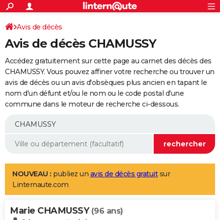
ACTUALITÉS
Connexion
S'inscrire
Avis de décès
Rechercher
Société
Education
Villes
Politique
Faits Divers
Monde
+
SPORT
Avis de décès CHAMUSSY
Football
Cyclisme
Forum
Coupe du monde 2026
Tennis
Rugby
CULTURE
Accédez gratuitement sur cette page au carnet des décès des
TNT
Cinéma
Musique
Programme TV
Streaming
Sorties cinéma
+
CHAMUSSY. Vous pouvez affiner votre recherche ou trouver un
FINANCE
avis de décès ou un avis d'obsèques plus ancien en tapant le
Impôts
Immobilier
Banque
Crédit
Retraite
Epargne
Risques naturels par ville
Assurance
AUTO
nom d'un défunt et/ou le nom ou le code postal d'une
commune dans le moteur de recherche ci-dessous.
Réserver un essai
Berlines
Forum auto
Essais
Citadines
SUV
+
HIGH-TECH
Meilleur smartphone
Ordinateurs
Guide high-tech
Mobiles
Internet
Jeux vidéo
+
BRICOLAGE
Aménagement intérieur
Cuisine
Jardinage
+
Forum
Extérieur
Salle de bains
Rangement
WEEK-END
Escapades
Expositions
Week-end nature
Guides de France
Patrimoine
Musées
+
LIFESTYLE
NOUVEAU :
publiez un
avis de décès gratuit
sur
Linternaute.com
Bien-être
Mode
+
Art de vivre
Loisirs
Modes de vie
SANTE
Marie CHAMUSSY
Guide de la santé
Médicaments
+
Alimentation
Maladies
Sommeil
(96 ans)
VOYAGE