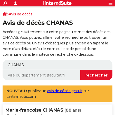
ACTUALITÉS
Connexion
S'inscrire
Avis de décès
Rechercher
Société
Education
Villes
Politique
Faits Divers
Monde
+
SPORT
Avis de décès CHANAS
Football
Cyclisme
Forum
Coupe du monde 2026
Tennis
Rugby
CULTURE
Accédez gratuitement sur cette page au carnet des décès des
TNT
Cinéma
Musique
Programme TV
Streaming
Sorties cinéma
+
CHANAS. Vous pouvez affiner votre recherche ou trouver un
FINANCE
avis de décès ou un avis d'obsèques plus ancien en tapant le
Impôts
Immobilier
Banque
Crédit
Retraite
Epargne
Risques naturels par ville
Assurance
AUTO
nom d'un défunt et/ou le nom ou le code postal d'une
commune dans le moteur de recherche ci-dessous.
Réserver un essai
Berlines
Forum auto
Essais
Citadines
SUV
+
HIGH-TECH
Meilleur smartphone
Ordinateurs
Guide high-tech
Mobiles
Internet
Jeux vidéo
+
BRICOLAGE
Aménagement intérieur
Cuisine
Jardinage
+
Forum
Extérieur
Salle de bains
Rangement
WEEK-END
Escapades
Expositions
Week-end nature
Guides de France
Patrimoine
Musées
+
LIFESTYLE
NOUVEAU :
publiez un
avis de décès gratuit
sur
Linternaute.com
Bien-être
Mode
+
Art de vivre
Loisirs
Modes de vie
SANTE
Marie-francoise CHANAS
Guide de la santé
Médicaments
+
Alimentation
Maladies
Sommeil
(88 ans)
VOYAGE