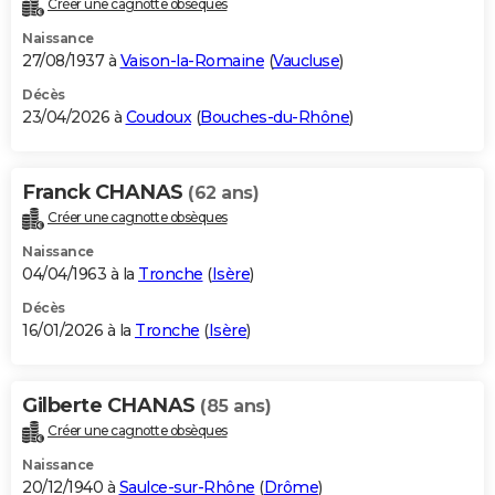
Créer une cagnotte obsèques
City break
Voyage de noces
Climat
Destinations
Voyage nature
Forum
+
PHOTO
Naissance
27/08/1937 à
Vaison-la-Romaine
(
Vaucluse
)
GUIDES D'ACHAT
Décès
23/04/2026 à
Coudoux
(
Bouches-du-Rhône
)
BONS PLANS
CARTE DE VOEUX
Franck CHANAS
(62 ans)
Carte Bonne année
Carte Pâques
Carte de Noël
Carte Saint-Valentin
Carte d'anniversaire
DICTIONNAIRE
Créer une cagnotte obsèques
Biographies
Expressions
Dictionnaire
Citations
Proverbes
PROGRAMME TV
Naissance
04/04/1963 à la
Tronche
(
Isère
)
COPAINS D'AVANT
Décès
16/01/2026 à la
Tronche
(
Isère
)
Se connecter
Collèges
Universités
Service militaire
S'inscrire
Lycées
Primaires
Entreprises
Avis de recherche
AVIS DE DÉCÈS
FORUM
Gilberte CHANAS
(85 ans)
Lifestyle
Sport
Television
Cinema
Bricolage
Culture
Auto
Voyage
Créer une cagnotte obsèques
Naissance
20/12/1940 à
Saulce-sur-Rhône
(
Drôme
)