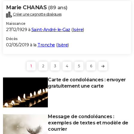
Marie CHANAS
(89 ans)
Créer une cagnotte obsèques
Naissance
27/12/1929 à
Saint-André-le-Gaz
(
Isère
)
Décès
02/05/2019 à la
Tronche
(
Isère
)
1
2
3
4
5
6
Carte de condoléances : envoyer
gratuitement une carte
Message de condoléances :
exemples de textes et modèle de
courrier