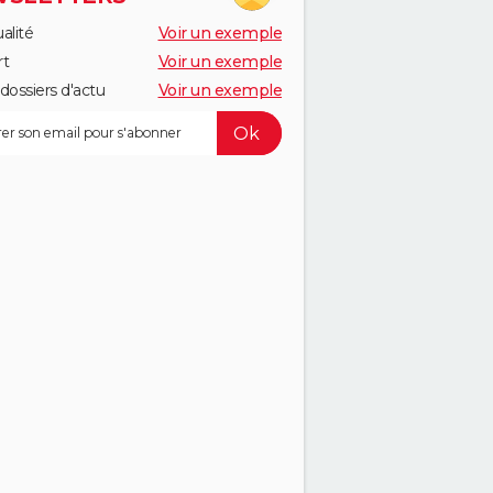
alité
Voir un exemple
rt
Voir un exemple
dossiers d'actu
Voir un exemple