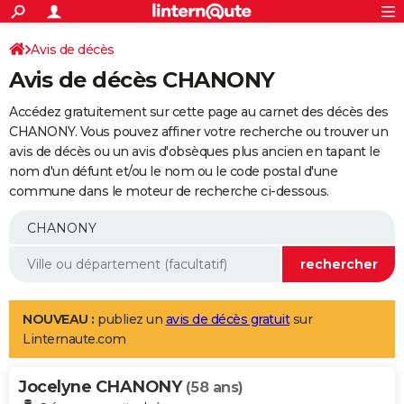
ACTUALITÉS
Connexion
S'inscrire
Avis de décès
Rechercher
Société
Education
Villes
Politique
Faits Divers
Monde
+
SPORT
Avis de décès CHANONY
Football
Cyclisme
Forum
Coupe du monde 2026
Tennis
Rugby
CULTURE
Accédez gratuitement sur cette page au carnet des décès des
TNT
Cinéma
Musique
Programme TV
Streaming
Sorties cinéma
+
CHANONY. Vous pouvez affiner votre recherche ou trouver un
FINANCE
avis de décès ou un avis d'obsèques plus ancien en tapant le
Impôts
Immobilier
Banque
Crédit
Retraite
Epargne
Risques naturels par ville
Assurance
AUTO
nom d'un défunt et/ou le nom ou le code postal d'une
commune dans le moteur de recherche ci-dessous.
Réserver un essai
Berlines
Forum auto
Essais
Citadines
SUV
+
HIGH-TECH
Meilleur smartphone
Ordinateurs
Guide high-tech
Mobiles
Internet
Jeux vidéo
+
BRICOLAGE
Aménagement intérieur
Cuisine
Jardinage
+
Forum
Extérieur
Salle de bains
Rangement
WEEK-END
Escapades
Expositions
Week-end nature
Guides de France
Patrimoine
Musées
+
LIFESTYLE
NOUVEAU :
publiez un
avis de décès gratuit
sur
Linternaute.com
Bien-être
Mode
+
Art de vivre
Loisirs
Modes de vie
SANTE
Jocelyne CHANONY
Guide de la santé
Médicaments
+
Alimentation
Maladies
Sommeil
(58 ans)
VOYAGE