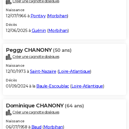
Créer une cagnotte obsèques
City break
Voyage de noces
Climat
Destinations
Voyage nature
Forum
+
PHOTO
Naissance
12/07/1966 à
Pontivy
(
Morbihan
)
GUIDES D'ACHAT
Décès
12/06/2025 à
Guénin
(
Morbihan
)
BONS PLANS
CARTE DE VOEUX
Peggy CHANONY
(50 ans)
Carte Bonne année
Carte Pâques
Carte de Noël
Carte Saint-Valentin
Carte d'anniversaire
DICTIONNAIRE
Créer une cagnotte obsèques
Biographies
Expressions
Dictionnaire
Citations
Proverbes
PROGRAMME TV
Naissance
12/10/1973 à
Saint-Nazaire
(
Loire-Atlantique
)
COPAINS D'AVANT
Décès
01/09/2024 à la
Baule-Escoublac
(
Loire-Atlantique
)
Se connecter
Collèges
Universités
Service militaire
S'inscrire
Lycées
Primaires
Entreprises
Avis de recherche
AVIS DE DÉCÈS
FORUM
Dominique CHANONY
(64 ans)
Lifestyle
Sport
Television
Cinema
Bricolage
Culture
Auto
Voyage
Créer une cagnotte obsèques
Naissance
06/07/1958 à
Baud
(
Morbihan
)