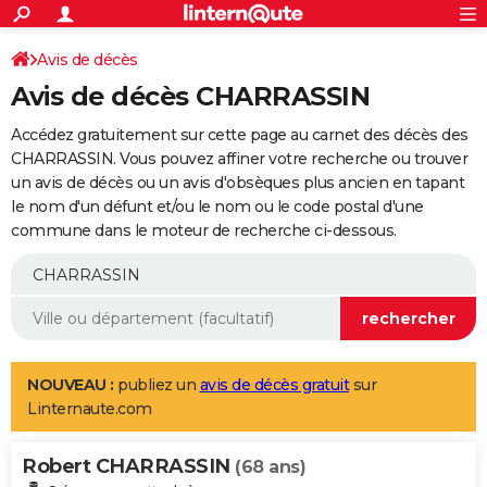
ACTUALITÉS
Connexion
S'inscrire
Avis de décès
Rechercher
Société
Education
Villes
Politique
Faits Divers
Monde
+
SPORT
Avis de décès CHARRASSIN
Football
Cyclisme
Forum
Coupe du monde 2026
Tennis
Rugby
CULTURE
Accédez gratuitement sur cette page au carnet des décès des
TNT
Cinéma
Musique
Programme TV
Streaming
Sorties cinéma
+
CHARRASSIN. Vous pouvez affiner votre recherche ou trouver
FINANCE
un avis de décès ou un avis d'obsèques plus ancien en tapant
Impôts
Immobilier
Banque
Crédit
Retraite
Epargne
Risques naturels par ville
Assurance
AUTO
le nom d'un défunt et/ou le nom ou le code postal d'une
commune dans le moteur de recherche ci-dessous.
Réserver un essai
Berlines
Forum auto
Essais
Citadines
SUV
+
HIGH-TECH
Meilleur smartphone
Ordinateurs
Guide high-tech
Mobiles
Internet
Jeux vidéo
+
BRICOLAGE
Aménagement intérieur
Cuisine
Jardinage
+
Forum
Extérieur
Salle de bains
Rangement
WEEK-END
Escapades
Expositions
Week-end nature
Guides de France
Patrimoine
Musées
+
LIFESTYLE
NOUVEAU :
publiez un
avis de décès gratuit
sur
Linternaute.com
Bien-être
Mode
+
Art de vivre
Loisirs
Modes de vie
SANTE
Robert CHARRASSIN
Guide de la santé
Médicaments
+
Alimentation
Maladies
Sommeil
(68 ans)
VOYAGE