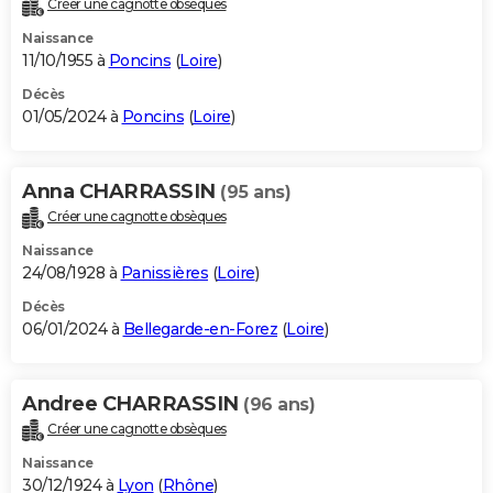
Créer une cagnotte obsèques
City break
Voyage de noces
Climat
Destinations
Voyage nature
Forum
+
PHOTO
Naissance
11/10/1955 à
Poncins
(
Loire
)
GUIDES D'ACHAT
Décès
01/05/2024 à
Poncins
(
Loire
)
BONS PLANS
CARTE DE VOEUX
Anna CHARRASSIN
(95 ans)
Carte Bonne année
Carte Pâques
Carte de Noël
Carte Saint-Valentin
Carte d'anniversaire
DICTIONNAIRE
Créer une cagnotte obsèques
Biographies
Expressions
Dictionnaire
Citations
Proverbes
PROGRAMME TV
Naissance
24/08/1928 à
Panissières
(
Loire
)
COPAINS D'AVANT
Décès
06/01/2024 à
Bellegarde-en-Forez
(
Loire
)
Se connecter
Collèges
Universités
Service militaire
S'inscrire
Lycées
Primaires
Entreprises
Avis de recherche
AVIS DE DÉCÈS
FORUM
Andree CHARRASSIN
(96 ans)
Lifestyle
Sport
Television
Cinema
Bricolage
Culture
Auto
Voyage
Créer une cagnotte obsèques
Naissance
30/12/1924 à
Lyon
(
Rhône
)