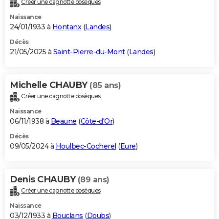
Créer une cagnotte obsèques
City break
Voyage de noces
Climat
Destinations
Voyage nature
Forum
+
PHOTO
Naissance
24/01/1933 à
Hontanx
(
Landes
)
GUIDES D'ACHAT
Décès
21/05/2025 à
Saint-Pierre-du-Mont
(
Landes
)
BONS PLANS
CARTE DE VOEUX
Michelle CHAUBY
(85 ans)
Carte Bonne année
Carte Pâques
Carte de Noël
Carte Saint-Valentin
Carte d'anniversaire
DICTIONNAIRE
Créer une cagnotte obsèques
Biographies
Expressions
Dictionnaire
Citations
Proverbes
PROGRAMME TV
Naissance
06/11/1938 à
Beaune
(
Côte-d'Or
)
COPAINS D'AVANT
Décès
09/05/2024 à
Houlbec-Cocherel
(
Eure
)
Se connecter
Collèges
Universités
Service militaire
S'inscrire
Lycées
Primaires
Entreprises
Avis de recherche
AVIS DE DÉCÈS
FORUM
Denis CHAUBY
(89 ans)
Lifestyle
Sport
Television
Cinema
Bricolage
Culture
Auto
Voyage
Créer une cagnotte obsèques
Naissance
03/12/1933 à
Bouclans
(
Doubs
)