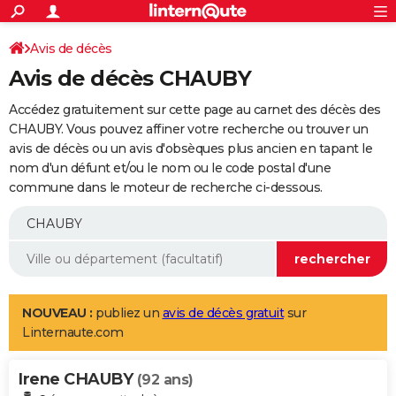
ACTUALITÉS
Connexion
S'inscrire
Avis de décès
Rechercher
Société
Education
Villes
Politique
Faits Divers
Monde
+
SPORT
Avis de décès CHAUBY
Football
Cyclisme
Forum
Coupe du monde 2026
Tennis
Rugby
CULTURE
Accédez gratuitement sur cette page au carnet des décès des
TNT
Cinéma
Musique
Programme TV
Streaming
Sorties cinéma
+
CHAUBY. Vous pouvez affiner votre recherche ou trouver un
FINANCE
avis de décès ou un avis d'obsèques plus ancien en tapant le
Impôts
Immobilier
Banque
Crédit
Retraite
Epargne
Risques naturels par ville
Assurance
AUTO
nom d'un défunt et/ou le nom ou le code postal d'une
commune dans le moteur de recherche ci-dessous.
Réserver un essai
Berlines
Forum auto
Essais
Citadines
SUV
+
HIGH-TECH
Meilleur smartphone
Ordinateurs
Guide high-tech
Mobiles
Internet
Jeux vidéo
+
BRICOLAGE
Aménagement intérieur
Cuisine
Jardinage
+
Forum
Extérieur
Salle de bains
Rangement
WEEK-END
Escapades
Expositions
Week-end nature
Guides de France
Patrimoine
Musées
+
LIFESTYLE
NOUVEAU :
publiez un
avis de décès gratuit
sur
Linternaute.com
Bien-être
Mode
+
Art de vivre
Loisirs
Modes de vie
SANTE
Irene CHAUBY
Guide de la santé
Médicaments
+
Alimentation
Maladies
Sommeil
(92 ans)
VOYAGE