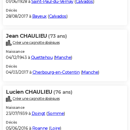
01/06/1928 à
Saint-Paul-du-Vernay
(
Calvados
)
Décès
28/08/2017 à
Bayeux
(
Calvados
)
Jean CHAULIEU
(73 ans)
Créer une cagnotte obsèques
Naissance
04/12/1943 à
Quettehou
(
Manche
)
Décès
04/03/2017 à
Cherbourg-en-Cotentin
(
Manche
)
Lucien CHAULIEU
(76 ans)
Créer une cagnotte obsèques
Naissance
23/07/1939 à
Doingt
(
Somme
)
Décès
05/06/2016 à
Roanne
(
Loire
)