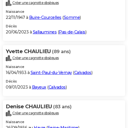
Créer une cagnotte obsèques
Naissance
22/11/1947 à
Buire-Courcelles
(
Somme
)
Décès
20/06/2023 à
Sallaumines
(
Pas-de-Calais
)
Yvette CHAULIEU
(89 ans)
Créer une cagnotte obsèques
Naissance
16/04/1933 à
Saint-Paul-du-Vernay
(
Calvados
)
Décès
09/01/2023 à
Bayeux
(
Calvados
)
Denise CHAULIEU
(83 ans)
Créer une cagnotte obsèques
Naissance
26/09/1936 au
Havre
(
Seine-Maritime
)