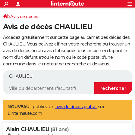
ACTUALITÉS
Connexion
S'inscrire
Avis de décès
Rechercher
Société
Education
Villes
Politique
Faits Divers
Monde
+
SPORT
Avis de décès CHAULIEU
Football
Cyclisme
Forum
Coupe du monde 2026
Tennis
Rugby
CULTURE
Accédez gratuitement sur cette page au carnet des décès des
TNT
Cinéma
Musique
Programme TV
Streaming
Sorties cinéma
+
CHAULIEU. Vous pouvez affiner votre recherche ou trouver un
FINANCE
avis de décès ou un avis d'obsèques plus ancien en tapant le
Impôts
Immobilier
Banque
Crédit
Retraite
Epargne
Risques naturels par ville
Assurance
AUTO
nom d'un défunt et/ou le nom ou le code postal d'une
commune dans le moteur de recherche ci-dessous.
Réserver un essai
Berlines
Forum auto
Essais
Citadines
SUV
+
HIGH-TECH
Meilleur smartphone
Ordinateurs
Guide high-tech
Mobiles
Internet
Jeux vidéo
+
BRICOLAGE
Aménagement intérieur
Cuisine
Jardinage
+
Forum
Extérieur
Salle de bains
Rangement
WEEK-END
Escapades
Expositions
Week-end nature
Guides de France
Patrimoine
Musées
+
LIFESTYLE
NOUVEAU :
publiez un
avis de décès gratuit
sur
Linternaute.com
Bien-être
Mode
+
Art de vivre
Loisirs
Modes de vie
SANTE
Alain CHAULIEU
Guide de la santé
Médicaments
+
Alimentation
Maladies
Sommeil
(81 ans)
VOYAGE