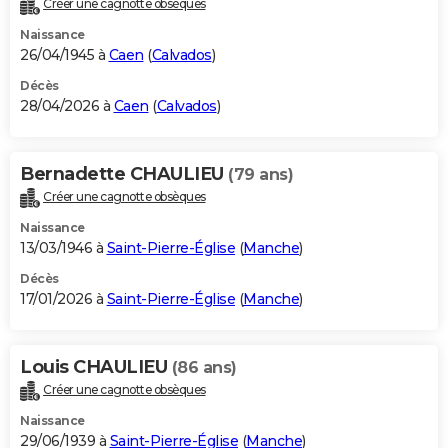
Créer une cagnotte obsèques
City break
Voyage de noces
Climat
Destinations
Voyage nature
Forum
+
PHOTO
Naissance
26/04/1945 à
Caen
(
Calvados
)
GUIDES D'ACHAT
Décès
28/04/2026 à
Caen
(
Calvados
)
BONS PLANS
CARTE DE VOEUX
Bernadette CHAULIEU
(79 ans)
Carte Bonne année
Carte Pâques
Carte de Noël
Carte Saint-Valentin
Carte d'anniversaire
DICTIONNAIRE
Créer une cagnotte obsèques
Biographies
Expressions
Dictionnaire
Citations
Proverbes
PROGRAMME TV
Naissance
13/03/1946 à
Saint-Pierre-Église
(
Manche
)
COPAINS D'AVANT
Décès
17/01/2026 à
Saint-Pierre-Église
(
Manche
)
Se connecter
Collèges
Universités
Service militaire
S'inscrire
Lycées
Primaires
Entreprises
Avis de recherche
AVIS DE DÉCÈS
FORUM
Louis CHAULIEU
(86 ans)
Lifestyle
Sport
Television
Cinema
Bricolage
Culture
Auto
Voyage
Créer une cagnotte obsèques
Naissance
29/06/1939 à
Saint-Pierre-Église
(
Manche
)