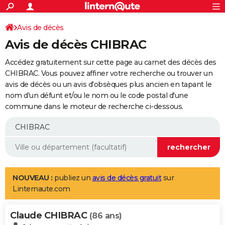
ACTUALITÉS
Connexion
S'inscrire
Avis de décès
Rechercher
Société
Education
Villes
Politique
Faits Divers
Monde
+
SPORT
Avis de décès CHIBRAC
Football
Cyclisme
Forum
Coupe du monde 2026
Tennis
Rugby
CULTURE
Accédez gratuitement sur cette page au carnet des décès des
TNT
Cinéma
Musique
Programme TV
Streaming
Sorties cinéma
+
CHIBRAC. Vous pouvez affiner votre recherche ou trouver un
FINANCE
avis de décès ou un avis d'obsèques plus ancien en tapant le
Impôts
Immobilier
Banque
Crédit
Retraite
Epargne
Risques naturels par ville
Assurance
AUTO
nom d'un défunt et/ou le nom ou le code postal d'une
commune dans le moteur de recherche ci-dessous.
Réserver un essai
Berlines
Forum auto
Essais
Citadines
SUV
+
HIGH-TECH
Meilleur smartphone
Ordinateurs
Guide high-tech
Mobiles
Internet
Jeux vidéo
+
BRICOLAGE
Aménagement intérieur
Cuisine
Jardinage
+
Forum
Extérieur
Salle de bains
Rangement
WEEK-END
Escapades
Expositions
Week-end nature
Guides de France
Patrimoine
Musées
+
LIFESTYLE
NOUVEAU :
publiez un
avis de décès gratuit
sur
Linternaute.com
Bien-être
Mode
+
Art de vivre
Loisirs
Modes de vie
SANTE
Claude CHIBRAC
Guide de la santé
Médicaments
+
Alimentation
Maladies
Sommeil
(86 ans)
VOYAGE