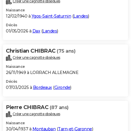
Créer une cagnotte obsèques
City break
Voyage de noces
Climat
Destinations
Voyage nature
Forum
+
PHOTO
Naissance
12/02/1940 à
Ygos-Saint-Saturnin
(
Landes
)
GUIDES D'ACHAT
Décès
01/05/2026 à
Dax
(
Landes
)
BONS PLANS
CARTE DE VOEUX
Christian CHIBRAC
(75 ans)
Carte Bonne année
Carte Pâques
Carte de Noël
Carte Saint-Valentin
Carte d'anniversaire
DICTIONNAIRE
Créer une cagnotte obsèques
Biographies
Expressions
Dictionnaire
Citations
Proverbes
PROGRAMME TV
Naissance
26/11/1949 à LORRACH ALLEMAGNE
COPAINS D'AVANT
Décès
07/03/2025 à
Bordeaux
(
Gironde
)
Se connecter
Collèges
Universités
Service militaire
S'inscrire
Lycées
Primaires
Entreprises
Avis de recherche
AVIS DE DÉCÈS
FORUM
Pierre CHIBRAC
(87 ans)
Lifestyle
Sport
Television
Cinema
Bricolage
Culture
Auto
Voyage
Créer une cagnotte obsèques
Naissance
30/04/1937 à
Montauban
(
Tarn-et-Garonne
)