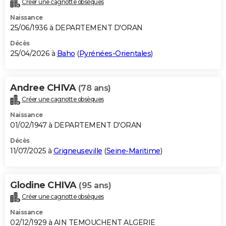
Créer une cagnotte obsèques
City break
Voyage de noces
Climat
Destinations
Voyage nature
Forum
+
PHOTO
Naissance
25/06/1936 à DEPARTEMENT D'ORAN
GUIDES D'ACHAT
Décès
25/04/2026 à
Baho
(
Pyrénées-Orientales
)
BONS PLANS
CARTE DE VOEUX
Andree CHIVA
(78 ans)
Carte Bonne année
Carte Pâques
Carte de Noël
Carte Saint-Valentin
Carte d'anniversaire
DICTIONNAIRE
Créer une cagnotte obsèques
Biographies
Expressions
Dictionnaire
Citations
Proverbes
PROGRAMME TV
Naissance
01/02/1947 à DEPARTEMENT D'ORAN
COPAINS D'AVANT
Décès
11/07/2025 à
Grigneuseville
(
Seine-Maritime
)
Se connecter
Collèges
Universités
Service militaire
S'inscrire
Lycées
Primaires
Entreprises
Avis de recherche
AVIS DE DÉCÈS
FORUM
Glodine CHIVA
(95 ans)
Lifestyle
Sport
Television
Cinema
Bricolage
Culture
Auto
Voyage
Créer une cagnotte obsèques
Naissance
02/12/1929 à AIN TEMOUCHENT ALGERIE