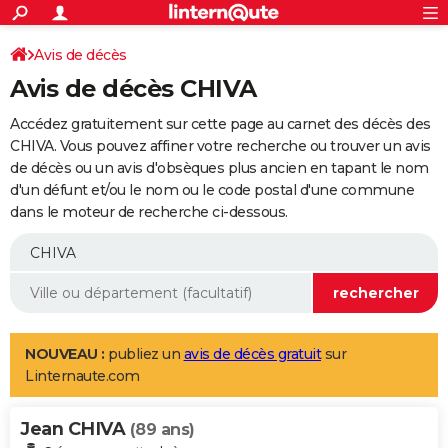
ACTUALITÉS
Connexion
S'inscrire
Avis de décès
Rechercher
Société
Education
Villes
Politique
Faits Divers
Monde
+
SPORT
Avis de décès CHIVA
Football
Cyclisme
Forum
Coupe du monde 2026
Tennis
Rugby
CULTURE
Accédez gratuitement sur cette page au carnet des décès des
TNT
Cinéma
Musique
Programme TV
Streaming
Sorties cinéma
+
CHIVA. Vous pouvez affiner votre recherche ou trouver un avis
FINANCE
de décès ou un avis d'obsèques plus ancien en tapant le nom
Impôts
Immobilier
Banque
Crédit
Retraite
Epargne
Risques naturels par ville
Assurance
AUTO
d'un défunt et/ou le nom ou le code postal d'une commune
dans le moteur de recherche ci-dessous.
Réserver un essai
Berlines
Forum auto
Essais
Citadines
SUV
+
HIGH-TECH
Meilleur smartphone
Ordinateurs
Guide high-tech
Mobiles
Internet
Jeux vidéo
+
BRICOLAGE
Aménagement intérieur
Cuisine
Jardinage
+
Forum
Extérieur
Salle de bains
Rangement
WEEK-END
Escapades
Expositions
Week-end nature
Guides de France
Patrimoine
Musées
+
LIFESTYLE
NOUVEAU :
publiez un
avis de décès gratuit
sur
Linternaute.com
Bien-être
Mode
+
Art de vivre
Loisirs
Modes de vie
SANTE
Jean CHIVA
Guide de la santé
Médicaments
+
Alimentation
Maladies
Sommeil
(89 ans)
VOYAGE