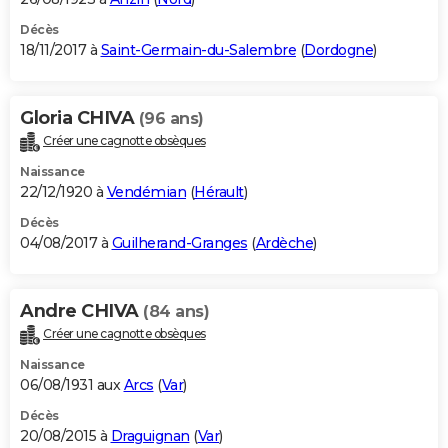
Décès
18/11/2017 à
Saint-Germain-du-Salembre
(
Dordogne
)
Gloria CHIVA
(96 ans)
Créer une cagnotte obsèques
Naissance
22/12/1920 à
Vendémian
(
Hérault
)
Décès
04/08/2017 à
Guilherand-Granges
(
Ardèche
)
Andre CHIVA
(84 ans)
Créer une cagnotte obsèques
Naissance
06/08/1931 aux
Arcs
(
Var
)
Décès
20/08/2015 à
Draguignan
(
Var
)