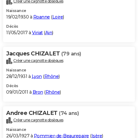
Créer une cagnotte obsèques
City break
Voyage de noces
Climat
Destinations
Voyage nature
Forum
+
PHOTO
Naissance
19/02/1930 à
Roanne
(
Loire
)
GUIDES D'ACHAT
Décès
11/05/2017 à
Viriat
(
Ain
)
BONS PLANS
CARTE DE VOEUX
Jacques CHIZALET
(79 ans)
Carte Bonne année
Carte Pâques
Carte de Noël
Carte Saint-Valentin
Carte d'anniversaire
DICTIONNAIRE
Créer une cagnotte obsèques
Biographies
Expressions
Dictionnaire
Citations
Proverbes
PROGRAMME TV
Naissance
28/12/1931 à
Lyon
(
Rhône
)
COPAINS D'AVANT
Décès
09/01/2011 à
Bron
(
Rhône
)
Se connecter
Collèges
Universités
Service militaire
S'inscrire
Lycées
Primaires
Entreprises
Avis de recherche
AVIS DE DÉCÈS
FORUM
Andree CHIZALET
(74 ans)
Lifestyle
Sport
Television
Cinema
Bricolage
Culture
Auto
Voyage
Créer une cagnotte obsèques
Naissance
26/03/1927 à
Pommier-de-Beaurepaire
(
Isère
)