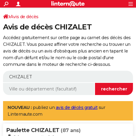
ACTUALITÉS
Connexion
S'inscrire
Avis de décès
Rechercher
Société
Education
Villes
Politique
Faits Divers
Monde
+
SPORT
Avis de décès CHIZALET
Football
Cyclisme
Forum
Coupe du monde 2026
Tennis
Rugby
CULTURE
Accédez gratuitement sur cette page au carnet des décès des
TNT
Cinéma
Musique
Programme TV
Streaming
Sorties cinéma
+
CHIZALET. Vous pouvez affiner votre recherche ou trouver un
FINANCE
avis de décès ou un avis d'obsèques plus ancien en tapant le
Impôts
Immobilier
Banque
Crédit
Retraite
Epargne
Risques naturels par ville
Assurance
AUTO
nom d'un défunt et/ou le nom ou le code postal d'une
commune dans le moteur de recherche ci-dessous.
Réserver un essai
Berlines
Forum auto
Essais
Citadines
SUV
+
HIGH-TECH
Meilleur smartphone
Ordinateurs
Guide high-tech
Mobiles
Internet
Jeux vidéo
+
BRICOLAGE
Aménagement intérieur
Cuisine
Jardinage
+
Forum
Extérieur
Salle de bains
Rangement
WEEK-END
Escapades
Expositions
Week-end nature
Guides de France
Patrimoine
Musées
+
LIFESTYLE
NOUVEAU :
publiez un
avis de décès gratuit
sur
Linternaute.com
Bien-être
Mode
+
Art de vivre
Loisirs
Modes de vie
SANTE
Paulette CHIZALET
Guide de la santé
Médicaments
+
Alimentation
Maladies
Sommeil
(87 ans)
VOYAGE