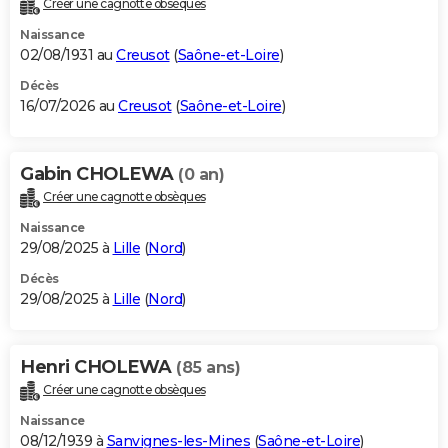
Créer une cagnotte obsèques
City break
Voyage de noces
Climat
Destinations
Voyage nature
Forum
+
PHOTO
Naissance
02/08/1931 au
Creusot
(
Saône-et-Loire
)
GUIDES D'ACHAT
Décès
16/07/2026 au
Creusot
(
Saône-et-Loire
)
BONS PLANS
CARTE DE VOEUX
Gabin CHOLEWA
(0 an)
Carte Bonne année
Carte Pâques
Carte de Noël
Carte Saint-Valentin
Carte d'anniversaire
DICTIONNAIRE
Créer une cagnotte obsèques
Biographies
Expressions
Dictionnaire
Citations
Proverbes
PROGRAMME TV
Naissance
29/08/2025 à
Lille
(
Nord
)
COPAINS D'AVANT
Décès
29/08/2025 à
Lille
(
Nord
)
Se connecter
Collèges
Universités
Service militaire
S'inscrire
Lycées
Primaires
Entreprises
Avis de recherche
AVIS DE DÉCÈS
FORUM
Henri CHOLEWA
(85 ans)
Lifestyle
Sport
Television
Cinema
Bricolage
Culture
Auto
Voyage
Créer une cagnotte obsèques
Naissance
08/12/1939 à
Sanvignes-les-Mines
(
Saône-et-Loire
)