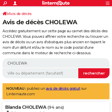
ACTUALITÉS
Connexion
S'inscrire
Avis de décès
Rechercher
Société
Education
Villes
Politique
Faits Divers
Monde
+
SPORT
Avis de décès CHOLEWA
Football
Cyclisme
Forum
Coupe du monde 2026
Tennis
Rugby
CULTURE
Accédez gratuitement sur cette page au carnet des décès des
TNT
Cinéma
Musique
Programme TV
Streaming
Sorties cinéma
+
CHOLEWA. Vous pouvez affiner votre recherche ou trouver un
FINANCE
avis de décès ou un avis d'obsèques plus ancien en tapant le
Impôts
Immobilier
Banque
Crédit
Retraite
Epargne
Risques naturels par ville
Assurance
AUTO
nom d'un défunt et/ou le nom ou le code postal d'une
commune dans le moteur de recherche ci-dessous.
Réserver un essai
Berlines
Forum auto
Essais
Citadines
SUV
+
HIGH-TECH
Meilleur smartphone
Ordinateurs
Guide high-tech
Mobiles
Internet
Jeux vidéo
+
BRICOLAGE
Aménagement intérieur
Cuisine
Jardinage
+
Forum
Extérieur
Salle de bains
Rangement
WEEK-END
Escapades
Expositions
Week-end nature
Guides de France
Patrimoine
Musées
+
LIFESTYLE
NOUVEAU :
publiez un
avis de décès gratuit
sur
Linternaute.com
Bien-être
Mode
+
Art de vivre
Loisirs
Modes de vie
SANTE
Blanda CHOLEWA
Guide de la santé
Médicaments
+
Alimentation
Maladies
Sommeil
(94 ans)
VOYAGE