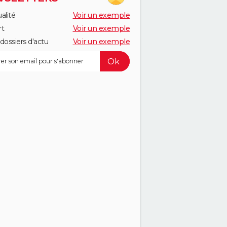
alité
Voir un exemple
rt
Voir un exemple
dossiers d'actu
Voir un exemple