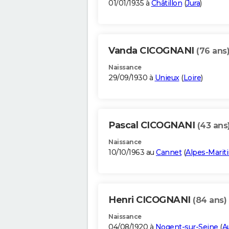
01/01/1935 à
Châtillon
(
Jura
)
Vanda CICOGNANI
(76 ans
Naissance
29/09/1930 à
Unieux
(
Loire
)
Pascal CICOGNANI
(43 ans
Naissance
10/10/1963 au
Cannet
(
Alpes-Marit
Henri CICOGNANI
(84 ans)
Naissance
04/08/1920 à
Nogent-sur-Seine
(
A