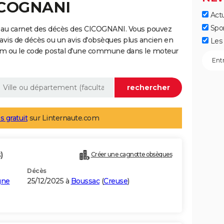
CICOGNANI
Actu
Spo
 au carnet des décès des CICOGNANI. Vous pouvez
 avis de décès ou un avis d'obsèques plus ancien en
Les 
nom ou le code postal d'une commune dans le moteur
s gratuit
sur Linternaute.com
)
Créer une cagnotte obsèques
Décès
gne
25/12/2025 à
Boussac
(
Creuse
)