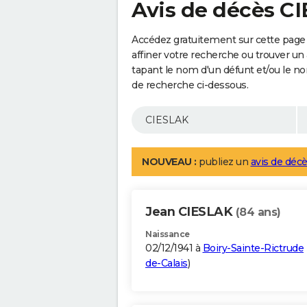
Avis de décès C
Accédez gratuitement sur cette page
affiner votre recherche ou trouver un
tapant le nom d'un défunt et/ou le 
de recherche ci-dessous.
NOUVEAU :
publiez un
avis de décè
Jean CIESLAK
(84 ans)
Naissance
02/12/1941 à
Boiry-Sainte-Rictrude
de-Calais
)