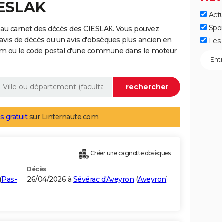
IESLAK
Actu
Spo
 au carnet des décès des CIESLAK. Vous pouvez
 avis de décès ou un avis d'obsèques plus ancien en
Les 
nom ou le code postal d'une commune dans le moteur
s gratuit
sur Linternaute.com
Créer une cagnotte obsèques
Décès
(
Pas-
26/04/2026 à
Sévérac d'Aveyron
(
Aveyron
)