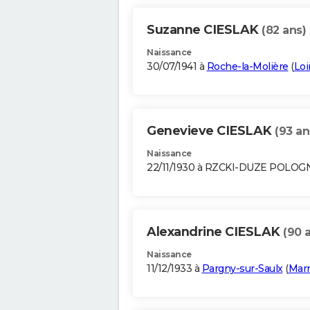
Suzanne CIESLAK
(82 ans)
Naissance
30/07/1941 à
Roche-la-Molière
(
Loi
Genevieve CIESLAK
(93 an
Naissance
22/11/1930 à RZCKI-DUZE POLOG
Alexandrine CIESLAK
(90 
Naissance
11/12/1933 à
Pargny-sur-Saulx
(
Mar