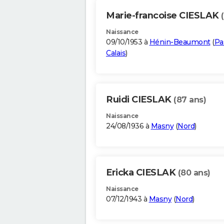
Marie-francoise CIESLAK
Naissance
09/10/1953 à
Hénin-Beaumont
(
Pa
Calais
)
Ruidi CIESLAK
(87 ans)
Naissance
24/08/1936 à
Masny
(
Nord
)
Ericka CIESLAK
(80 ans)
Naissance
07/12/1943 à
Masny
(
Nord
)