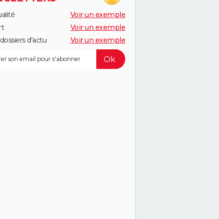
alité
Voir un exemple
rt
Voir un exemple
dossiers d'actu
Voir un exemple