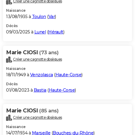
Créer une cagnotte obsèques
City break
Voyage de noces
Climat
Destinations
Voyage nature
Forum
+
PHOTO
Naissance
13/08/1935 à
Toulon
(
Var
)
GUIDES D'ACHAT
Décès
09/03/2025 à
Lunel
(
Hérault
)
BONS PLANS
CARTE DE VOEUX
Marie CIOSI
(73 ans)
Carte Bonne année
Carte Pâques
Carte de Noël
Carte Saint-Valentin
Carte d'anniversaire
DICTIONNAIRE
Créer une cagnotte obsèques
Biographies
Expressions
Dictionnaire
Citations
Proverbes
PROGRAMME TV
Naissance
18/11/1949 à
Venzolasca
(
Haute-Corse
)
COPAINS D'AVANT
Décès
01/08/2023 à
Bastia
(
Haute-Corse
)
Se connecter
Collèges
Universités
Service militaire
S'inscrire
Lycées
Primaires
Entreprises
Avis de recherche
AVIS DE DÉCÈS
FORUM
Marie CIOSI
(85 ans)
Lifestyle
Sport
Television
Cinema
Bricolage
Culture
Auto
Voyage
Créer une cagnotte obsèques
Naissance
14/07/1934 à
Marseille
(
Bouches-du-Rhône
)