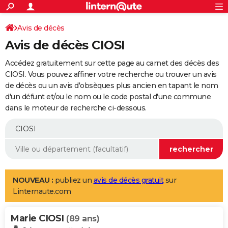
ACTUALITÉS
Connexion
S'inscrire
Avis de décès
Rechercher
Société
Education
Villes
Politique
Faits Divers
Monde
+
SPORT
Avis de décès CIOSI
Football
Cyclisme
Forum
Coupe du monde 2026
Tennis
Rugby
CULTURE
Accédez gratuitement sur cette page au carnet des décès des
TNT
Cinéma
Musique
Programme TV
Streaming
Sorties cinéma
+
CIOSI. Vous pouvez affiner votre recherche ou trouver un avis
FINANCE
de décès ou un avis d'obsèques plus ancien en tapant le nom
Impôts
Immobilier
Banque
Crédit
Retraite
Epargne
Risques naturels par ville
Assurance
AUTO
d'un défunt et/ou le nom ou le code postal d'une commune
dans le moteur de recherche ci-dessous.
Réserver un essai
Berlines
Forum auto
Essais
Citadines
SUV
+
HIGH-TECH
Meilleur smartphone
Ordinateurs
Guide high-tech
Mobiles
Internet
Jeux vidéo
+
BRICOLAGE
Aménagement intérieur
Cuisine
Jardinage
+
Forum
Extérieur
Salle de bains
Rangement
WEEK-END
Escapades
Expositions
Week-end nature
Guides de France
Patrimoine
Musées
+
LIFESTYLE
NOUVEAU :
publiez un
avis de décès gratuit
sur
Linternaute.com
Bien-être
Mode
+
Art de vivre
Loisirs
Modes de vie
SANTE
Marie CIOSI
Guide de la santé
Médicaments
+
Alimentation
Maladies
Sommeil
(89 ans)
VOYAGE