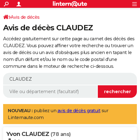
ACTUALITÉS
Connexion
S'inscrire
Avis de décès
Rechercher
Société
Education
Villes
Politique
Faits Divers
Monde
+
SPORT
Avis de décès CLAUDEZ
Football
Cyclisme
Forum
Coupe du monde 2026
Tennis
Rugby
CULTURE
Accédez gratuitement sur cette page au carnet des décès des
TNT
Cinéma
Musique
Programme TV
Streaming
Sorties cinéma
+
CLAUDEZ. Vous pouvez affiner votre recherche ou trouver un
FINANCE
avis de décès ou un avis d'obsèques plus ancien en tapant le
Impôts
Immobilier
Banque
Crédit
Retraite
Epargne
Risques naturels par ville
Assurance
AUTO
nom d'un défunt et/ou le nom ou le code postal d'une
commune dans le moteur de recherche ci-dessous.
Réserver un essai
Berlines
Forum auto
Essais
Citadines
SUV
+
HIGH-TECH
Meilleur smartphone
Ordinateurs
Guide high-tech
Mobiles
Internet
Jeux vidéo
+
BRICOLAGE
Aménagement intérieur
Cuisine
Jardinage
+
Forum
Extérieur
Salle de bains
Rangement
WEEK-END
Escapades
Expositions
Week-end nature
Guides de France
Patrimoine
Musées
+
LIFESTYLE
NOUVEAU :
publiez un
avis de décès gratuit
sur
Linternaute.com
Bien-être
Mode
+
Art de vivre
Loisirs
Modes de vie
SANTE
Yvon CLAUDEZ
Guide de la santé
Médicaments
+
Alimentation
Maladies
Sommeil
(78 ans)
VOYAGE