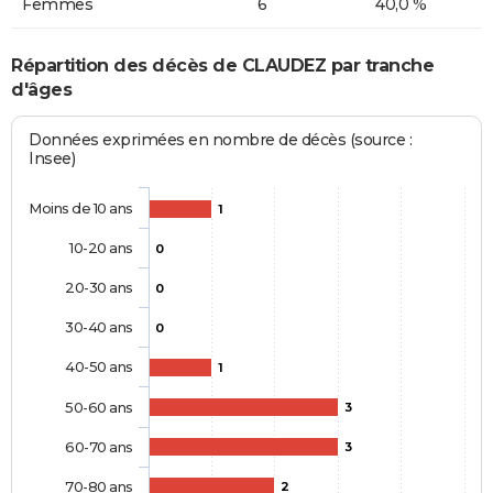
Femmes
6
40,0 %
Répartition des décès de CLAUDEZ par tranche
d'âges
Données exprimées en nombre de décès (source :
Insee)
Moins de 10 ans
1
10-20 ans
0
20-30 ans
0
30-40 ans
0
40-50 ans
1
50-60 ans
3
60-70 ans
3
70-80 ans
2