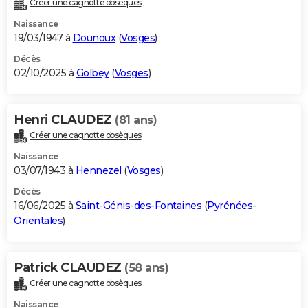
Créer une cagnotte obsèques
City break
Voyage de noces
Climat
Destinations
Voyage nature
Forum
+
PHOTO
Naissance
19/03/1947 à
Dounoux
(
Vosges
)
GUIDES D'ACHAT
Décès
02/10/2025 à
Golbey
(
Vosges
)
BONS PLANS
CARTE DE VOEUX
Henri CLAUDEZ
(81 ans)
Carte Bonne année
Carte Pâques
Carte de Noël
Carte Saint-Valentin
Carte d'anniversaire
DICTIONNAIRE
Créer une cagnotte obsèques
Biographies
Expressions
Dictionnaire
Citations
Proverbes
PROGRAMME TV
Naissance
03/07/1943 à
Hennezel
(
Vosges
)
COPAINS D'AVANT
Décès
16/06/2025 à
Saint-Génis-des-Fontaines
(
Pyrénées-
Se connecter
Collèges
Universités
Service militaire
S'inscrire
Lycées
Primaires
Entreprises
Avis de recherche
AVIS DE DÉCÈS
Orientales
)
FORUM
Lifestyle
Sport
Television
Cinema
Bricolage
Culture
Auto
Voyage
Patrick CLAUDEZ
(58 ans)
Créer une cagnotte obsèques
Naissance