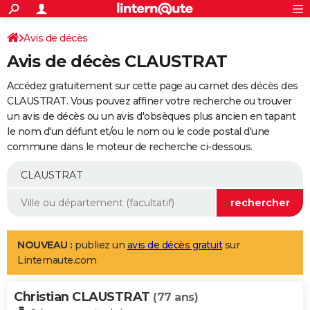
ACTUALITÉS
Connexion
S'inscrire
Avis de décès
Rechercher
Société
Education
Villes
Politique
Faits Divers
Monde
+
SPORT
Avis de décès CLAUSTRAT
Football
Cyclisme
Forum
Coupe du monde 2026
Tennis
Rugby
CULTURE
Accédez gratuitement sur cette page au carnet des décès des
TNT
Cinéma
Musique
Programme TV
Streaming
Sorties cinéma
+
CLAUSTRAT. Vous pouvez affiner votre recherche ou trouver
FINANCE
un avis de décès ou un avis d'obsèques plus ancien en tapant
Impôts
Immobilier
Banque
Crédit
Retraite
Epargne
Risques naturels par ville
Assurance
AUTO
le nom d'un défunt et/ou le nom ou le code postal d'une
commune dans le moteur de recherche ci-dessous.
Réserver un essai
Berlines
Forum auto
Essais
Citadines
SUV
+
HIGH-TECH
Meilleur smartphone
Ordinateurs
Guide high-tech
Mobiles
Internet
Jeux vidéo
+
BRICOLAGE
Aménagement intérieur
Cuisine
Jardinage
+
Forum
Extérieur
Salle de bains
Rangement
WEEK-END
Escapades
Expositions
Week-end nature
Guides de France
Patrimoine
Musées
+
LIFESTYLE
NOUVEAU :
publiez un
avis de décès gratuit
sur
Linternaute.com
Bien-être
Mode
+
Art de vivre
Loisirs
Modes de vie
SANTE
Christian CLAUSTRAT
Guide de la santé
Médicaments
+
Alimentation
Maladies
Sommeil
(77 ans)
VOYAGE