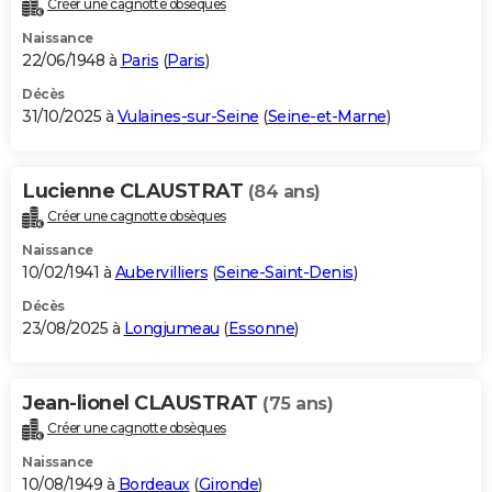
Créer une cagnotte obsèques
City break
Voyage de noces
Climat
Destinations
Voyage nature
Forum
+
PHOTO
Naissance
22/06/1948 à
Paris
(
Paris
)
GUIDES D'ACHAT
Décès
31/10/2025 à
Vulaines-sur-Seine
(
Seine-et-Marne
)
BONS PLANS
CARTE DE VOEUX
Lucienne CLAUSTRAT
(84 ans)
Carte Bonne année
Carte Pâques
Carte de Noël
Carte Saint-Valentin
Carte d'anniversaire
DICTIONNAIRE
Créer une cagnotte obsèques
Biographies
Expressions
Dictionnaire
Citations
Proverbes
PROGRAMME TV
Naissance
10/02/1941 à
Aubervilliers
(
Seine-Saint-Denis
)
COPAINS D'AVANT
Décès
23/08/2025 à
Longjumeau
(
Essonne
)
Se connecter
Collèges
Universités
Service militaire
S'inscrire
Lycées
Primaires
Entreprises
Avis de recherche
AVIS DE DÉCÈS
FORUM
Jean-lionel CLAUSTRAT
(75 ans)
Lifestyle
Sport
Television
Cinema
Bricolage
Culture
Auto
Voyage
Créer une cagnotte obsèques
Naissance
10/08/1949 à
Bordeaux
(
Gironde
)