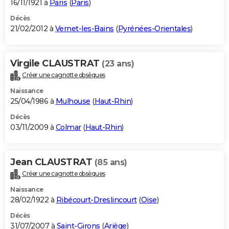
16/11/1921 à
Paris
(
Paris
)
Décès
21/02/2012 à
Vernet-les-Bains
(
Pyrénées-Orientales
)
Virgile CLAUSTRAT
(23 ans)
Créer une cagnotte obsèques
Naissance
25/04/1986 à
Mulhouse
(
Haut-Rhin
)
Décès
03/11/2009 à
Colmar
(
Haut-Rhin
)
Jean CLAUSTRAT
(85 ans)
Créer une cagnotte obsèques
Naissance
28/02/1922 à
Ribécourt-Dreslincourt
(
Oise
)
Décès
31/07/2007 à
Saint-Girons
(
Ariège
)