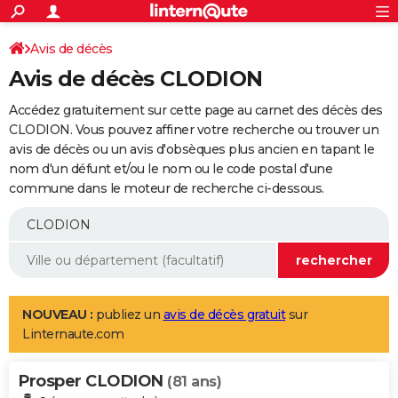
ACTUALITÉS
Connexion
S'inscrire
Avis de décès
Rechercher
Société
Education
Villes
Politique
Faits Divers
Monde
+
SPORT
Avis de décès CLODION
Football
Cyclisme
Forum
Coupe du monde 2026
Tennis
Rugby
CULTURE
Accédez gratuitement sur cette page au carnet des décès des
TNT
Cinéma
Musique
Programme TV
Streaming
Sorties cinéma
+
CLODION. Vous pouvez affiner votre recherche ou trouver un
FINANCE
avis de décès ou un avis d'obsèques plus ancien en tapant le
Impôts
Immobilier
Banque
Crédit
Retraite
Epargne
Risques naturels par ville
Assurance
AUTO
nom d'un défunt et/ou le nom ou le code postal d'une
commune dans le moteur de recherche ci-dessous.
Réserver un essai
Berlines
Forum auto
Essais
Citadines
SUV
+
HIGH-TECH
Meilleur smartphone
Ordinateurs
Guide high-tech
Mobiles
Internet
Jeux vidéo
+
BRICOLAGE
Aménagement intérieur
Cuisine
Jardinage
+
Forum
Extérieur
Salle de bains
Rangement
WEEK-END
Escapades
Expositions
Week-end nature
Guides de France
Patrimoine
Musées
+
LIFESTYLE
NOUVEAU :
publiez un
avis de décès gratuit
sur
Linternaute.com
Bien-être
Mode
+
Art de vivre
Loisirs
Modes de vie
SANTE
Prosper CLODION
Guide de la santé
Médicaments
+
Alimentation
Maladies
Sommeil
(81 ans)
VOYAGE