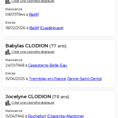
Créer une cagnotte obsèques
City break
Voyage de noces
Climat
Destinations
Voyage nature
Forum
+
PHOTO
Naissance
09/07/1944 à
Baillif
GUIDES D'ACHAT
Décès
18/02/2026 à
Baillif
(
Guadeloupe
)
BONS PLANS
CARTE DE VOEUX
Babylas CLODION
(77 ans)
Carte Bonne année
Carte Pâques
Carte de Noël
Carte Saint-Valentin
Carte d'anniversaire
DICTIONNAIRE
Créer une cagnotte obsèques
Biographies
Expressions
Dictionnaire
Citations
Proverbes
PROGRAMME TV
Naissance
24/01/1948 à
Capesterre-Belle-Eau
COPAINS D'AVANT
Décès
15/04/2025 à
Tremblay-en-France
(
Seine-Saint-Denis
)
Se connecter
Collèges
Universités
Service militaire
S'inscrire
Lycées
Primaires
Entreprises
Avis de recherche
AVIS DE DÉCÈS
FORUM
Jocelyne CLODION
(78 ans)
Lifestyle
Sport
Television
Cinema
Bricolage
Culture
Auto
Voyage
Créer une cagnotte obsèques
Naissance
15/04/1946 à
Rochefort
(
Charente-Maritime
)