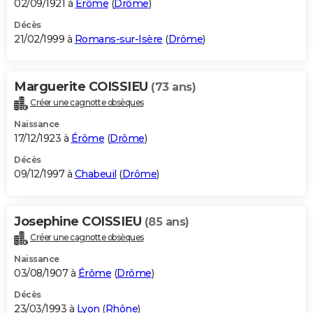
02/09/1921 à
Érôme
(
Drôme
)
Décès
21/02/1999 à
Romans-sur-Isère
(
Drôme
)
Marguerite COISSIEU
(73 ans)
Créer une cagnotte obsèques
Naissance
17/12/1923 à
Érôme
(
Drôme
)
Décès
09/12/1997 à
Chabeuil
(
Drôme
)
Josephine COISSIEU
(85 ans)
Créer une cagnotte obsèques
Naissance
03/08/1907 à
Érôme
(
Drôme
)
Décès
23/03/1993 à
Lyon
(
Rhône
)