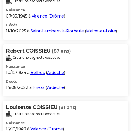
Créer une cagnotte obsèques
City break
Voyage de noces
Climat
Destinations
Voyage nature
Forum
+
PHOTO
Naissance
07/05/1945 à
Valence
(
Drôme
)
GUIDES D'ACHAT
Décès
11/10/2025 à
Saint-Lambert-la-Potherie
(
Maine-et-Loire
)
BONS PLANS
CARTE DE VOEUX
Robert COISSIEU
(87 ans)
Carte Bonne année
Carte Pâques
Carte de Noël
Carte Saint-Valentin
Carte d'anniversaire
DICTIONNAIRE
Créer une cagnotte obsèques
Biographies
Expressions
Dictionnaire
Citations
Proverbes
PROGRAMME TV
Naissance
10/12/1934 à
Boffres
(
Ardèche
)
COPAINS D'AVANT
Décès
14/08/2022 à
Privas
(
Ardèche
)
Se connecter
Collèges
Universités
Service militaire
S'inscrire
Lycées
Primaires
Entreprises
Avis de recherche
AVIS DE DÉCÈS
FORUM
Louisette COISSIEU
(81 ans)
Lifestyle
Sport
Television
Cinema
Bricolage
Culture
Auto
Voyage
Créer une cagnotte obsèques
Naissance
15/10/1940 à
Valence
(
Drôme
)