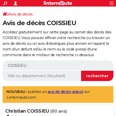
ACTUALITÉS
Connexion
S'inscrire
Avis de décès
Rechercher
Société
Education
Villes
Politique
Faits Divers
Monde
+
SPORT
Avis de décès COISSIEU
Football
Cyclisme
Forum
Coupe du monde 2026
Tennis
Rugby
CULTURE
Accédez gratuitement sur cette page au carnet des décès des
TNT
Cinéma
Musique
Programme TV
Streaming
Sorties cinéma
+
COISSIEU. Vous pouvez affiner votre recherche ou trouver un
FINANCE
avis de décès ou un avis d'obsèques plus ancien en tapant le
Impôts
Immobilier
Banque
Crédit
Retraite
Epargne
Risques naturels par ville
Assurance
AUTO
nom d'un défunt et/ou le nom ou le code postal d'une
commune dans le moteur de recherche ci-dessous.
Réserver un essai
Berlines
Forum auto
Essais
Citadines
SUV
+
HIGH-TECH
Meilleur smartphone
Ordinateurs
Guide high-tech
Mobiles
Internet
Jeux vidéo
+
BRICOLAGE
Aménagement intérieur
Cuisine
Jardinage
+
Forum
Extérieur
Salle de bains
Rangement
WEEK-END
Escapades
Expositions
Week-end nature
Guides de France
Patrimoine
Musées
+
LIFESTYLE
NOUVEAU :
publiez un
avis de décès gratuit
sur
Linternaute.com
Bien-être
Mode
+
Art de vivre
Loisirs
Modes de vie
SANTE
Christian COISSIEU
Guide de la santé
Médicaments
+
Alimentation
Maladies
Sommeil
(80 ans)
VOYAGE