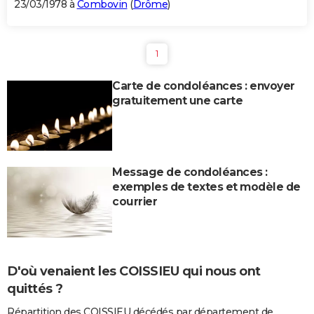
23/03/1978 à
Combovin
(
Drôme
)
1
Carte de condoléances : envoyer
gratuitement une carte
Message de condoléances :
exemples de textes et modèle de
courrier
D'où venaient les COISSIEU qui nous ont
quittés ?
Répartition des COISSIEU décédés par département de