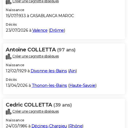
Créer une cagnotte obsèques
City break
Voyage de noces
Climat
Destinations
Voyage nature
Forum
+
PHOTO
Naissance
15/07/1933 à CASABLANCA MAROC
GUIDES D'ACHAT
Décès
23/07/2026 à
Valence
(
Drôme
)
BONS PLANS
CARTE DE VOEUX
Antoine COLLETTA
(97 ans)
Carte Bonne année
Carte Pâques
Carte de Noël
Carte Saint-Valentin
Carte d'anniversaire
DICTIONNAIRE
Créer une cagnotte obsèques
Biographies
Expressions
Dictionnaire
Citations
Proverbes
PROGRAMME TV
Naissance
12/02/1929 à
Divonne-les-Bains
(
Ain
)
COPAINS D'AVANT
Décès
13/04/2026 à
Thonon-les-Bains
(
Haute-Savoie
)
Se connecter
Collèges
Universités
Service militaire
S'inscrire
Lycées
Primaires
Entreprises
Avis de recherche
AVIS DE DÉCÈS
FORUM
Cedric COLLETTA
(39 ans)
Lifestyle
Sport
Television
Cinema
Bricolage
Culture
Auto
Voyage
Créer une cagnotte obsèques
Naissance
24/03/1986 à
Décines-Charpieu
(
Rhône
)