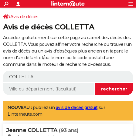
ACTUALITÉS
Connexion
S'inscrire
Avis de décès
Rechercher
Société
Education
Villes
Politique
Faits Divers
Monde
+
SPORT
Avis de décès COLLETTA
Football
Cyclisme
Forum
Coupe du monde 2026
Tennis
Rugby
CULTURE
Accédez gratuitement sur cette page au carnet des décès des
TNT
Cinéma
Musique
Programme TV
Streaming
Sorties cinéma
+
COLLETTA. Vous pouvez affiner votre recherche ou trouver un
FINANCE
avis de décès ou un avis d'obsèques plus ancien en tapant le
Impôts
Immobilier
Banque
Crédit
Retraite
Epargne
Risques naturels par ville
Assurance
AUTO
nom d'un défunt et/ou le nom ou le code postal d'une
commune dans le moteur de recherche ci-dessous.
Réserver un essai
Berlines
Forum auto
Essais
Citadines
SUV
+
HIGH-TECH
Meilleur smartphone
Ordinateurs
Guide high-tech
Mobiles
Internet
Jeux vidéo
+
BRICOLAGE
Aménagement intérieur
Cuisine
Jardinage
+
Forum
Extérieur
Salle de bains
Rangement
WEEK-END
Escapades
Expositions
Week-end nature
Guides de France
Patrimoine
Musées
+
LIFESTYLE
NOUVEAU :
publiez un
avis de décès gratuit
sur
Linternaute.com
Bien-être
Mode
+
Art de vivre
Loisirs
Modes de vie
SANTE
Jeanne COLLETTA
Guide de la santé
Médicaments
+
Alimentation
Maladies
Sommeil
(93 ans)
VOYAGE