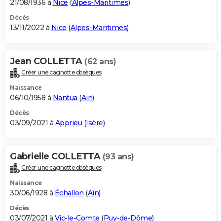
21/08/1936 à
Nice
(
Alpes-Maritimes
)
Décès
13/11/2022 à
Nice
(
Alpes-Maritimes
)
Jean COLLETTA
(62 ans)
Créer une cagnotte obsèques
Naissance
06/10/1958 à
Nantua
(
Ain
)
Décès
03/09/2021 à
Apprieu
(
Isère
)
Gabrielle COLLETTA
(93 ans)
Créer une cagnotte obsèques
Naissance
30/06/1928 à
Échallon
(
Ain
)
Décès
03/07/2021 à
Vic-le-Comte
(
Puy-de-Dôme
)