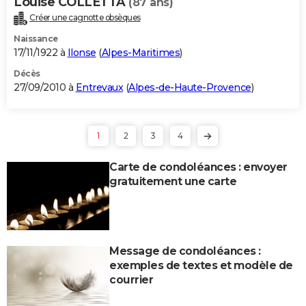
Louise COLLETTA
(87 ans)
Créer une cagnotte obsèques
Naissance
17/11/1922 à
Ilonse
(
Alpes-Maritimes
)
Décès
27/09/2010 à
Entrevaux
(
Alpes-de-Haute-Provence
)
1
2
3
4
Carte de condoléances : envoyer
gratuitement une carte
Message de condoléances :
exemples de textes et modèle de
courrier