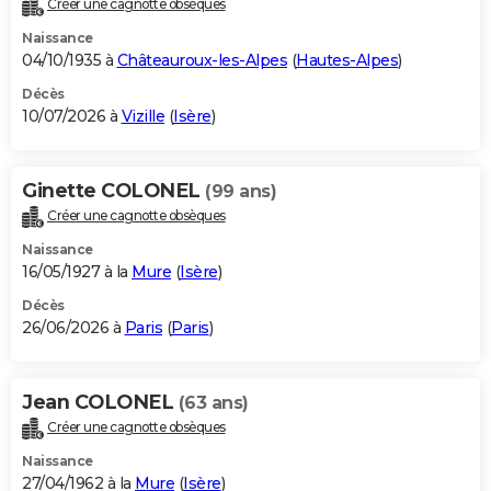
Créer une cagnotte obsèques
City break
Voyage de noces
Climat
Destinations
Voyage nature
Forum
+
PHOTO
Naissance
04/10/1935 à
Châteauroux-les-Alpes
(
Hautes-Alpes
)
GUIDES D'ACHAT
Décès
10/07/2026 à
Vizille
(
Isère
)
BONS PLANS
CARTE DE VOEUX
Ginette COLONEL
(99 ans)
Carte Bonne année
Carte Pâques
Carte de Noël
Carte Saint-Valentin
Carte d'anniversaire
DICTIONNAIRE
Créer une cagnotte obsèques
Biographies
Expressions
Dictionnaire
Citations
Proverbes
PROGRAMME TV
Naissance
16/05/1927 à la
Mure
(
Isère
)
COPAINS D'AVANT
Décès
26/06/2026 à
Paris
(
Paris
)
Se connecter
Collèges
Universités
Service militaire
S'inscrire
Lycées
Primaires
Entreprises
Avis de recherche
AVIS DE DÉCÈS
FORUM
Jean COLONEL
(63 ans)
Lifestyle
Sport
Television
Cinema
Bricolage
Culture
Auto
Voyage
Créer une cagnotte obsèques
Naissance
27/04/1962 à la
Mure
(
Isère
)