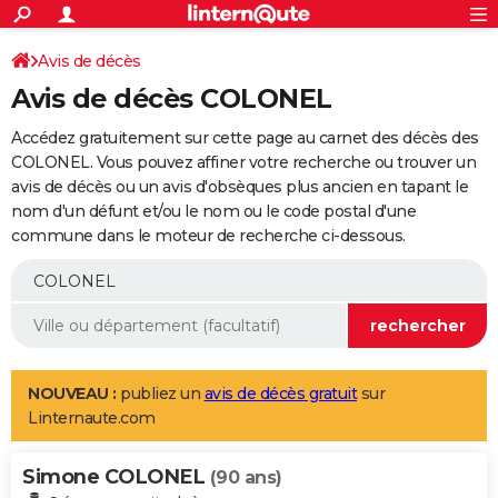
ACTUALITÉS
Connexion
S'inscrire
Avis de décès
Rechercher
Société
Education
Villes
Politique
Faits Divers
Monde
+
SPORT
Avis de décès COLONEL
Football
Cyclisme
Forum
Coupe du monde 2026
Tennis
Rugby
CULTURE
Accédez gratuitement sur cette page au carnet des décès des
TNT
Cinéma
Musique
Programme TV
Streaming
Sorties cinéma
+
COLONEL. Vous pouvez affiner votre recherche ou trouver un
FINANCE
avis de décès ou un avis d'obsèques plus ancien en tapant le
Impôts
Immobilier
Banque
Crédit
Retraite
Epargne
Risques naturels par ville
Assurance
AUTO
nom d'un défunt et/ou le nom ou le code postal d'une
commune dans le moteur de recherche ci-dessous.
Réserver un essai
Berlines
Forum auto
Essais
Citadines
SUV
+
HIGH-TECH
Meilleur smartphone
Ordinateurs
Guide high-tech
Mobiles
Internet
Jeux vidéo
+
BRICOLAGE
Aménagement intérieur
Cuisine
Jardinage
+
Forum
Extérieur
Salle de bains
Rangement
WEEK-END
Escapades
Expositions
Week-end nature
Guides de France
Patrimoine
Musées
+
LIFESTYLE
NOUVEAU :
publiez un
avis de décès gratuit
sur
Linternaute.com
Bien-être
Mode
+
Art de vivre
Loisirs
Modes de vie
SANTE
Simone COLONEL
Guide de la santé
Médicaments
+
Alimentation
Maladies
Sommeil
(90 ans)
VOYAGE