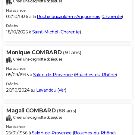
Créer une cagnotte obsèques
City break
Voyage de noces
Climat
Destinations
Voyage nature
Forum
+
PHOTO
Naissance
02/10/1936 à la
Rochefoucauld-en-Angoumois
(
Charente
)
GUIDES D'ACHAT
Décès
18/10/2025 à
Saint-Michel
(
Charente
)
BONS PLANS
CARTE DE VOEUX
Monique COMBARD
(91 ans)
Carte Bonne année
Carte Pâques
Carte de Noël
Carte Saint-Valentin
Carte d'anniversaire
DICTIONNAIRE
Créer une cagnotte obsèques
Biographies
Expressions
Dictionnaire
Citations
Proverbes
PROGRAMME TV
Naissance
05/09/1933 à
Salon-de-Provence
(
Bouches-du-Rhône
)
COPAINS D'AVANT
Décès
20/10/2024 au
Lavandou
(
Var
)
Se connecter
Collèges
Universités
Service militaire
S'inscrire
Lycées
Primaires
Entreprises
Avis de recherche
AVIS DE DÉCÈS
FORUM
Magali COMBARD
(88 ans)
Lifestyle
Sport
Television
Cinema
Bricolage
Culture
Auto
Voyage
Créer une cagnotte obsèques
Naissance
25/01/1936 à
Salon-de-Provence
(
Bouches-du-Rhône
)