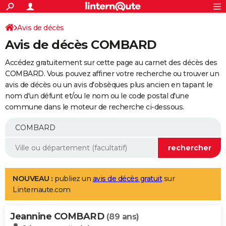
ACTUALITÉS
Connexion
S'inscrire
Avis de décès
Rechercher
Société
Education
Villes
Politique
Faits Divers
Monde
+
SPORT
Avis de décès COMBARD
Football
Cyclisme
Forum
Coupe du monde 2026
Tennis
Rugby
CULTURE
Accédez gratuitement sur cette page au carnet des décès des
TNT
Cinéma
Musique
Programme TV
Streaming
Sorties cinéma
+
COMBARD. Vous pouvez affiner votre recherche ou trouver un
FINANCE
avis de décès ou un avis d'obsèques plus ancien en tapant le
Impôts
Immobilier
Banque
Crédit
Retraite
Epargne
Risques naturels par ville
Assurance
AUTO
nom d'un défunt et/ou le nom ou le code postal d'une
commune dans le moteur de recherche ci-dessous.
Réserver un essai
Berlines
Forum auto
Essais
Citadines
SUV
+
HIGH-TECH
Meilleur smartphone
Ordinateurs
Guide high-tech
Mobiles
Internet
Jeux vidéo
+
BRICOLAGE
Aménagement intérieur
Cuisine
Jardinage
+
Forum
Extérieur
Salle de bains
Rangement
WEEK-END
Escapades
Expositions
Week-end nature
Guides de France
Patrimoine
Musées
+
LIFESTYLE
NOUVEAU :
publiez un
avis de décès gratuit
sur
Linternaute.com
Bien-être
Mode
+
Art de vivre
Loisirs
Modes de vie
SANTE
Jeannine COMBARD
Guide de la santé
Médicaments
+
Alimentation
Maladies
Sommeil
(89 ans)
VOYAGE