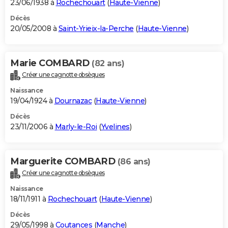
23/06/1938 à
Rochechouart
(
Haute-Vienne
)
Décès
20/05/2008 à
Saint-Yrieix-la-Perche
(
Haute-Vienne
)
Marie COMBARD
(82 ans)
Créer une cagnotte obsèques
Naissance
19/04/1924 à
Dournazac
(
Haute-Vienne
)
Décès
23/11/2006 à
Marly-le-Roi
(
Yvelines
)
Marguerite COMBARD
(86 ans)
Créer une cagnotte obsèques
Naissance
18/11/1911 à
Rochechouart
(
Haute-Vienne
)
Décès
29/05/1998 à
Coutances
(
Manche
)