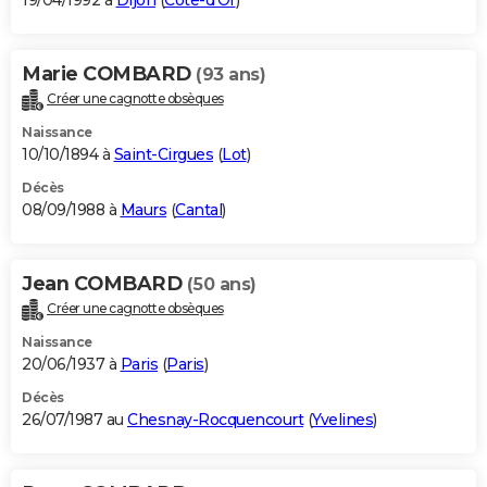
19/04/1992 à
Dijon
(
Côte-d'Or
)
Marie COMBARD
(93 ans)
Créer une cagnotte obsèques
Naissance
10/10/1894 à
Saint-Cirgues
(
Lot
)
Décès
08/09/1988 à
Maurs
(
Cantal
)
Jean COMBARD
(50 ans)
Créer une cagnotte obsèques
Naissance
20/06/1937 à
Paris
(
Paris
)
Décès
26/07/1987 au
Chesnay-Rocquencourt
(
Yvelines
)