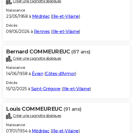
Créer une cagnotte obsèques
City break
Voyage de noces
Climat
Destinations
Voyage nature
Forum
+
PHOTO
Naissance
23/05/1958 à
Médréac
(
Ille-et-Vilaine
)
GUIDES D'ACHAT
Décès
09/05/2026 à
Rennes
(
Ille-et-Vilaine
)
BONS PLANS
CARTE DE VOEUX
Bernard COMMEUREUC
(87 ans)
Carte Bonne année
Carte Pâques
Carte de Noël
Carte Saint-Valentin
Carte d'anniversaire
DICTIONNAIRE
Créer une cagnotte obsèques
Biographies
Expressions
Dictionnaire
Citations
Proverbes
PROGRAMME TV
Naissance
14/06/1938 à
Évran
(
Côtes-d'Armor
)
COPAINS D'AVANT
Décès
15/12/2025 à
Saint-Grégoire
(
Ille-et-Vilaine
)
Se connecter
Collèges
Universités
Service militaire
S'inscrire
Lycées
Primaires
Entreprises
Avis de recherche
AVIS DE DÉCÈS
FORUM
Louis COMMEUREUC
(91 ans)
Lifestyle
Sport
Television
Cinema
Bricolage
Culture
Auto
Voyage
Créer une cagnotte obsèques
Naissance
07/01/1934 à
Médréac
(
Ille-et-Vilaine
)