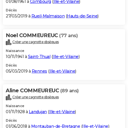
01/08/1961 à
Combourg
(
Ille-et-Vilaine
)
Décès
27/03/2019 à
Rueil-Malmaison
(
Hauts-de-Seine
)
Noel COMMEUREUC
(77 ans)
Créer une cagnotte obsèques
Naissance
10/11/1941 à
Saint-Thual
(
Ille-et-Vilaine
)
Décès
05/03/2019 à
Rennes
(
Ille-et-Vilaine
)
Aline COMMEUREUC
(89 ans)
Créer une cagnotte obsèques
Naissance
01/11/1928 à
Landujan
(
Ille-et-Vilaine
)
Décès
01/06/2018 à
Montauban-de-Bretagne
(
Ille-et-Vilaine
)