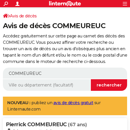
ACTUALITÉS
Connexion
S'inscrire
Avis de décès
Rechercher
Société
Education
Villes
Politique
Faits Divers
Monde
+
SPORT
Avis de décès COMMEUREUC
Football
Cyclisme
Forum
Coupe du monde 2026
Tennis
Rugby
CULTURE
Accédez gratuitement sur cette page au carnet des décès des
TNT
Cinéma
Musique
Programme TV
Streaming
Sorties cinéma
+
COMMEUREUC. Vous pouvez affiner votre recherche ou
FINANCE
trouver un avis de décès ou un avis d'obsèques plus ancien en
Impôts
Immobilier
Banque
Crédit
Retraite
Epargne
Risques naturels par ville
Assurance
AUTO
tapant le nom d'un défunt et/ou le nom ou le code postal d'une
commune dans le moteur de recherche ci-dessous.
Réserver un essai
Berlines
Forum auto
Essais
Citadines
SUV
+
HIGH-TECH
Meilleur smartphone
Ordinateurs
Guide high-tech
Mobiles
Internet
Jeux vidéo
+
BRICOLAGE
Aménagement intérieur
Cuisine
Jardinage
+
Forum
Extérieur
Salle de bains
Rangement
WEEK-END
Escapades
Expositions
Week-end nature
Guides de France
Patrimoine
Musées
+
LIFESTYLE
NOUVEAU :
publiez un
avis de décès gratuit
sur
Linternaute.com
Bien-être
Mode
+
Art de vivre
Loisirs
Modes de vie
SANTE
Pierrick COMMEUREUC
Guide de la santé
Médicaments
+
Alimentation
Maladies
Sommeil
(67 ans)
VOYAGE