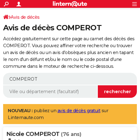
ACTUALITÉS
Connexion
S'inscrire
Avis de décès
Rechercher
Société
Education
Villes
Politique
Faits Divers
Monde
+
SPORT
Avis de décès COMPEROT
Football
Cyclisme
Forum
Coupe du monde 2026
Tennis
Rugby
CULTURE
Accédez gratuitement sur cette page au carnet des décès des
TNT
Cinéma
Musique
Programme TV
Streaming
Sorties cinéma
+
COMPEROT. Vous pouvez affiner votre recherche ou trouver
FINANCE
un avis de décès ou un avis d'obsèques plus ancien en tapant
Impôts
Immobilier
Banque
Crédit
Retraite
Epargne
Risques naturels par ville
Assurance
AUTO
le nom d'un défunt et/ou le nom ou le code postal d'une
commune dans le moteur de recherche ci-dessous.
Réserver un essai
Berlines
Forum auto
Essais
Citadines
SUV
+
HIGH-TECH
Meilleur smartphone
Ordinateurs
Guide high-tech
Mobiles
Internet
Jeux vidéo
+
BRICOLAGE
Aménagement intérieur
Cuisine
Jardinage
+
Forum
Extérieur
Salle de bains
Rangement
WEEK-END
Escapades
Expositions
Week-end nature
Guides de France
Patrimoine
Musées
+
LIFESTYLE
NOUVEAU :
publiez un
avis de décès gratuit
sur
Linternaute.com
Bien-être
Mode
+
Art de vivre
Loisirs
Modes de vie
SANTE
Nicole COMPEROT
Guide de la santé
Médicaments
+
Alimentation
Maladies
Sommeil
(76 ans)
VOYAGE