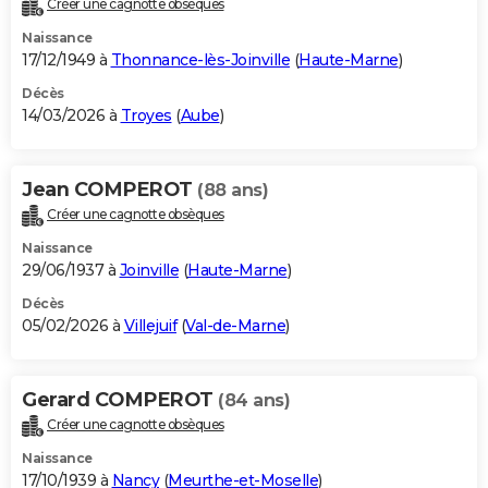
Créer une cagnotte obsèques
City break
Voyage de noces
Climat
Destinations
Voyage nature
Forum
+
PHOTO
Naissance
17/12/1949 à
Thonnance-lès-Joinville
(
Haute-Marne
)
GUIDES D'ACHAT
Décès
14/03/2026 à
Troyes
(
Aube
)
BONS PLANS
CARTE DE VOEUX
Jean COMPEROT
(88 ans)
Carte Bonne année
Carte Pâques
Carte de Noël
Carte Saint-Valentin
Carte d'anniversaire
DICTIONNAIRE
Créer une cagnotte obsèques
Biographies
Expressions
Dictionnaire
Citations
Proverbes
PROGRAMME TV
Naissance
29/06/1937 à
Joinville
(
Haute-Marne
)
COPAINS D'AVANT
Décès
05/02/2026 à
Villejuif
(
Val-de-Marne
)
Se connecter
Collèges
Universités
Service militaire
S'inscrire
Lycées
Primaires
Entreprises
Avis de recherche
AVIS DE DÉCÈS
FORUM
Gerard COMPEROT
(84 ans)
Lifestyle
Sport
Television
Cinema
Bricolage
Culture
Auto
Voyage
Créer une cagnotte obsèques
Naissance
17/10/1939 à
Nancy
(
Meurthe-et-Moselle
)