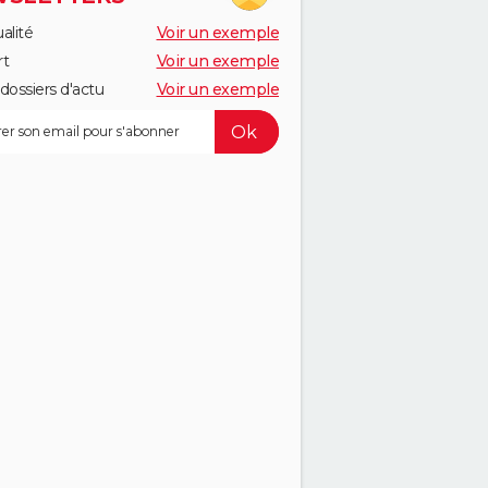
alité
Voir un exemple
rt
Voir un exemple
dossiers d'actu
Voir un exemple