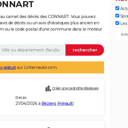
CONNART
Actu
Spo
e au carnet des décès des CONNART. Vous pouvez
 avis de décès ou un avis d'obsèques plus ancien en
Les 
nom ou le code postal d'une commune dans le moteur
s gratuit
sur Linternaute.com
Créer une cagnotte obsèques
Décès
21/04/2026 à
Béziers
(
Hérault
)