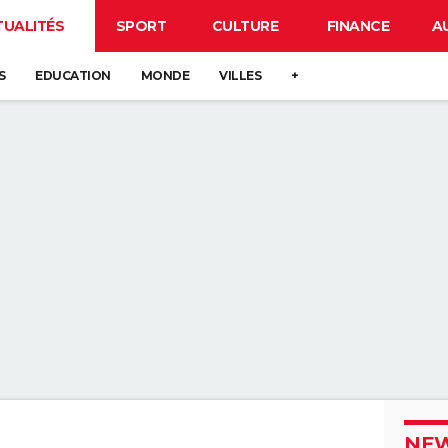
TUALITÉS
SPORT
CULTURE
FINANCE
A
S
EDUCATION
MONDE
VILLES
+
NEW